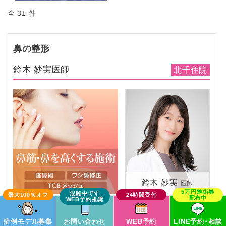
全 31 件
鼻の整形
鈴木 妙実医師
北千住院
鈴木 妙実
医師
この症例モデルで予約
症例モデル募集
お問い合わせ
WEB予約
LINE予約･相談