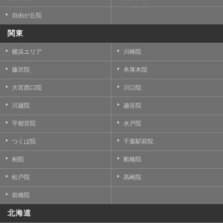
自由が丘院
関東
横浜エリア
川崎院
藤沢院
本厚木院
大宮西口院
川口院
川越院
越谷院
宇都宮院
水戸院
つくば院
千葉駅前院
柏院
船橋院
松戸院
高崎院
前橋院
北海道