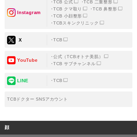
TCB 公式
TCB 二重整形
TCB クマ取り
TCB 鼻整形
Instagram
TCB 小顔整形
TCBスキンクリニック
X
TCB
公式（TCBオトナ美肌）
YouTube
TCB サブチャンネル
LINE
TCB
TCBドクター SNSアカウント
顔