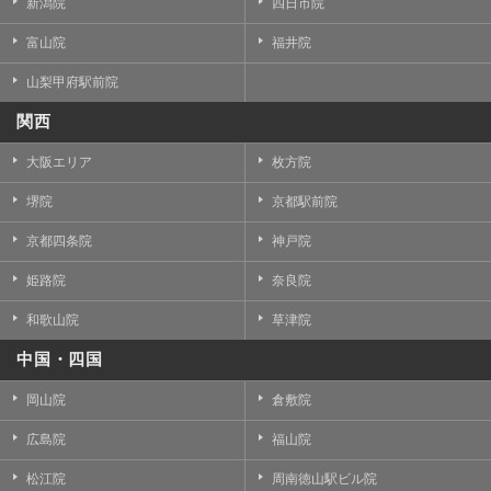
新潟院
四日市院
富山院
福井院
山梨甲府駅前院
関西
大阪エリア
枚方院
堺院
京都駅前院
京都四条院
神戸院
姫路院
奈良院
和歌山院
草津院
中国・四国
岡山院
倉敷院
広島院
福山院
松江院
周南徳山駅ビル院