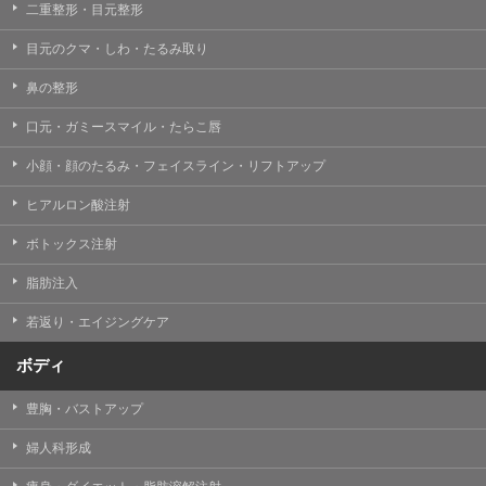
二重整形・目元整形
目元のクマ・しわ・たるみ取り
鼻の整形
口元・ガミースマイル・たらこ唇
小顔・顔のたるみ・フェイスライン・リフトアップ
ヒアルロン酸注射
ボトックス注射
脂肪注入
若返り・エイジングケア
ボディ
豊胸・バストアップ
婦人科形成