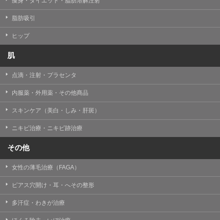
痩身・ダイエット・脂肪溶解注射
脂肪吸引
ヒップ
肌
点滴・注射・プラセンタ
内服薬・外用薬・その他商品
スキンケア（美白・しみ・肝斑）
ニキビ治療・ニキビ跡治療
その他
女性の薄毛治療（FAGA）
ピアス穴開け・耳・へその整形
多汗症・わきが治療