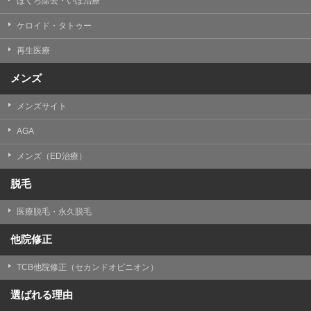
ほくろ除去・いぼ治療
ケロイド・タトゥー
再生医療
メンズ
メンズサイト
AGA
メンズ（ED治療）
脱毛
医療脱毛・永久脱毛
他院修正
TCB他院修正（セカンドオピニオン）
選ばれる理由