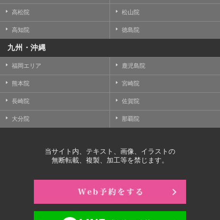
高松院
松山院
高知院
徳島院
九州・沖縄
福岡エリア
鹿児島院
熊本院
宮崎院
長崎院
佐賀院
大分院
那覇院
当サイト内、テキスト、画像、イラストの
無断転載、複製、加工等を禁じます。