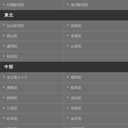
札幌駅前院
旭川駅前院
東北
仙台駅前院
福島院
郡山院
青森院
盛岡院
山形院
秋田院
中部
名古屋エリア
豊田院
豊橋院
岐阜院
静岡院
浜松院
三島院
長野院
松本院
金沢院