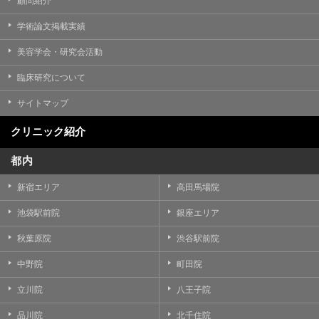
顧問紹介
学術論文掲載実績
美容学会・研究会活動
臨床研究について
サイトマップ
クリニック紹介
都内
新宿エリア
高田馬場院
池袋駅前院
銀座エリア
秋葉原院
渋谷駅前院
中野院
町田院
立川院
八王子院
品川院
北千住院