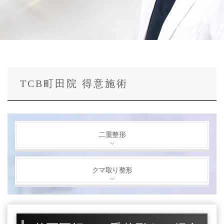
TCB町田院 得意施術
二重整形
クマ取り整形