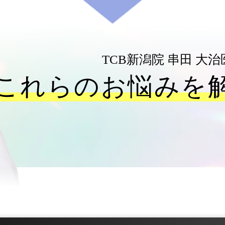
TCB新潟院
串田 大治
これらのお悩みを