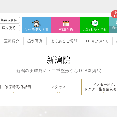
L
美容皮膚科
医療脱毛
受付
症例モデル募集
WEB予約
LINE相談・予約
医師紹介
症例写真
よくあるご質問
TCBについて
新潟院
新潟の美容外科・二重整形なら
TCB新潟院
ドクター紹介/
付・診療時間/休診日
アクセス
ドクター指名症例モ