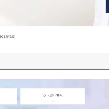
TCB新潟院
クマ取り整形