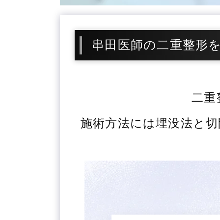
串田医師の二重整形
二重
施術方法には埋没法と切