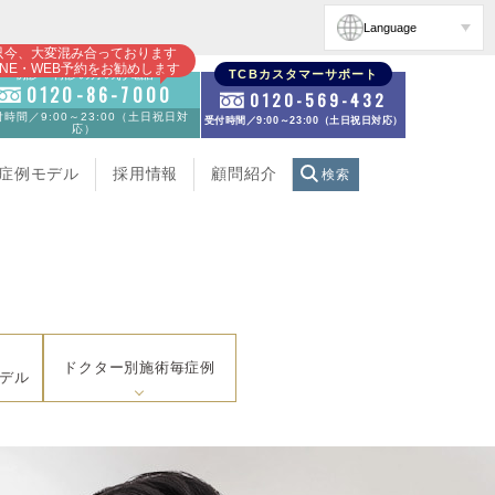
Language
只今、大変混み合っております
INE・WEB予約をお勧めします
初診・再診の方のお電話
TCBカスタマーサポート
0120-86-7000
0120-569-432
時間／9:00～23:00（土日祝日対
受付時間／9:00～23:00（土日祝日対応）
応）
症例モデル
採用情報
顧問紹介
検索
ドクター別施術毎症例
デル