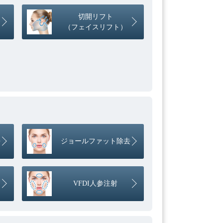
切開リフト
（フェイスリフト）
去
ジョールファット除去
VFDI人参注射