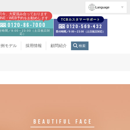
Language
只今、大変混み合っております
LINE・WEB予約をお勧めします
初診・再診の方のお電話
TCBカスタマーサポート
0120-86-7000
0120-569-432
付時間／9:00～23:00（土日祝日対
受付時間／9:00～23:00（土日祝日対応）
応）
症例モデル
採用情報
顧問紹介
検索