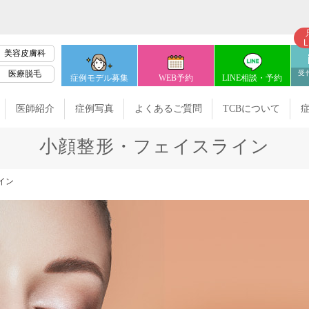
美容皮膚科
医療脱毛
受
症例モデル募集
WEB予約
LINE相談・予約
医師紹介
症例写真
よくあるご質問
TCBについて
小顔整形・フェイスライン
イン