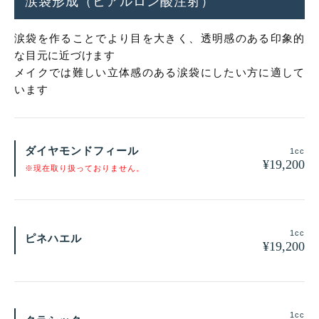
涙袋形成（ヒアルロン酸注射）
涙袋を作ることでより目を大きく、透明感のある印象的
な目元に近づけます
メイクでは難しい立体感のある涙袋にしたい方に適して
います
ダイヤモンドフィール
1cc
¥
19,200
※現在取り扱っておりません。
1cc
ピネハエル
¥
19,200
1cc