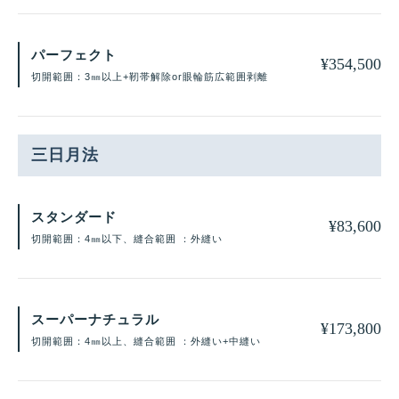
パーフェクト
¥
354,500
切開範囲：3㎜以上+靭帯解除or眼輪筋広範囲剥離
三日月法
スタンダード
¥
83,600
切開範囲：4㎜以下、縫合範囲 ：外縫い
スーパーナチュラル
¥
173,800
切開範囲：4㎜以上、縫合範囲 ：外縫い+中縫い