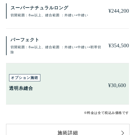
スーパーナチュラルロング
¥
244,200
切開範囲：8㎜以上、縫合範囲 ：外縫い+中縫い
パーフェクト
¥
354,500
切開範囲：8㎜以上、縫合範囲 ：外縫い+中縫い+靭帯切
除
¥
30,600
透明糸縫合
※料金は全て税込み価格です
施術詳細