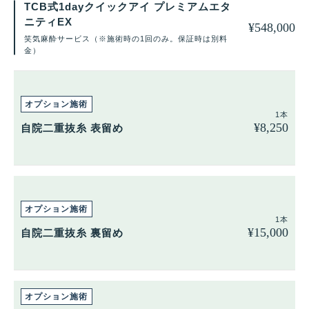
TCB式1dayクイックアイ プレミアムエタ
ニティEX
¥
548,000
笑気麻酔サービス（※施術時の1回のみ。保証時は別料
金）
1本
¥
8,250
自院二重抜糸 表留め
1本
¥
15,000
自院二重抜糸 裏留め