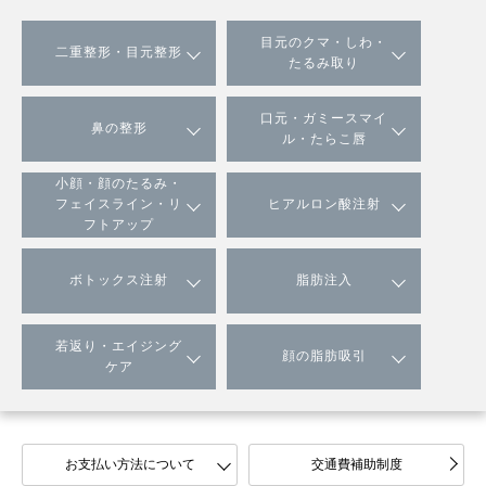
目元のクマ・しわ・
二重整形・目元整形
たるみ取り
口元・ガミースマイ
鼻の整形
ル・たらこ唇
小顔・顔のたるみ・
フェイスライン・リ
ヒアルロン酸注射
フトアップ
ボトックス注射
脂肪注入
若返り・エイジング
顔の脂肪吸引
ケア
お支払い方法について
交通費補助制度