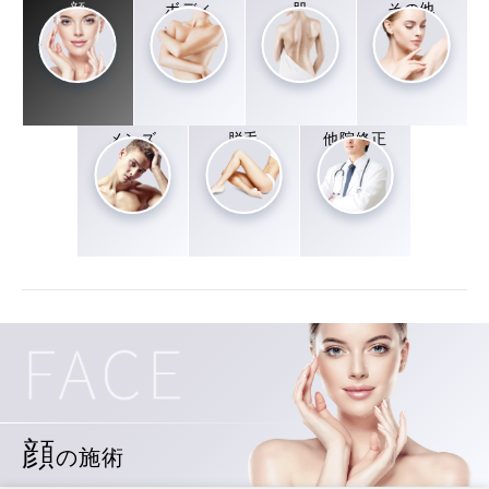
顔
ボディ
肌
その他
メンズ
脱毛
他院修正
顔
の施術