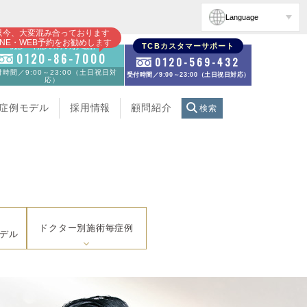
Language
只今、大変混み合っております
INE・WEB予約をお勧めします
初診・再診の方のお電話
TCBカスタマーサポート
0120-86-7000
0120-569-432
時間／9:00～23:00（土日祝日対
受付時間／9:00～23:00（土日祝日対応）
応）
症例モデル
採用情報
顧問紹介
検索
ドクター別施術毎症例
デル