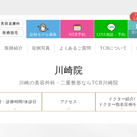
L
美容皮膚科
医療脱毛
受付
症例モデル募集
WEB予約
LINE相談・予約
医師紹介
症例写真
よくあるご質問
TCBについて
川崎院
川崎の美容外科・二重整形なら
TCB川崎院
ドクター紹介/
付・診療時間/休診日
アクセス
ドクター指名症例モ