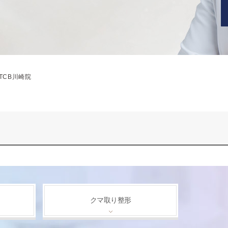
TCB川崎院
クマ取り整形