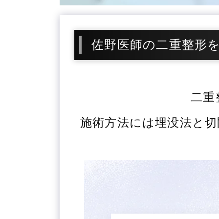
佐野医師の二重整形
二重
施術方法には埋没法と切