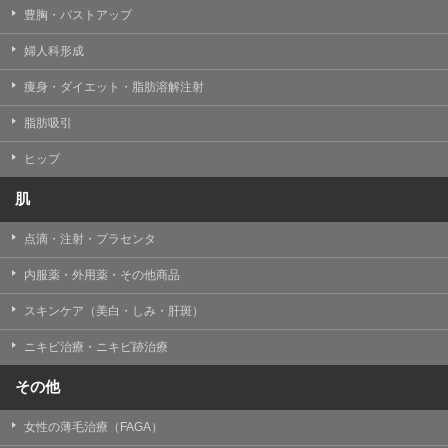
豊胸・バストアップ
婦人科形成
痩身・ダイエット・脂肪溶解注射
脂肪吸引
ヒップ
肌
点滴・注射・プラセンタ
内服薬・外用薬・その他商品
スキンケア（美白・しみ・肝斑）
ニキビ治療・ニキビ跡治療
その他
女性の薄毛治療（FAGA）