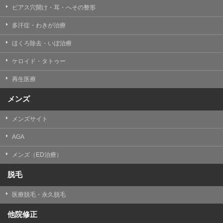
ピアス穴開け・耳・へその整形
多汗症・わきが治療
ほくろ除去・いぼ治療
ケロイド・タトゥー
再生医療
メンズ
メンズサイト
AGA
メンズ（ED治療）
脱毛
医療脱毛・永久脱毛
他院修正