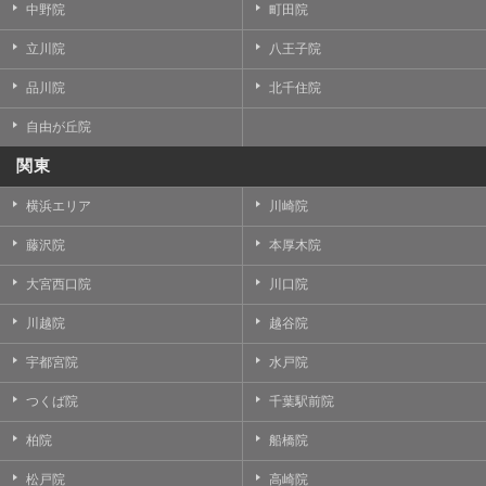
中野院
町田院
立川院
八王子院
品川院
北千住院
自由が丘院
関東
横浜エリア
川崎院
藤沢院
本厚木院
大宮西口院
川口院
川越院
越谷院
宇都宮院
水戸院
つくば院
千葉駅前院
柏院
船橋院
松戸院
高崎院