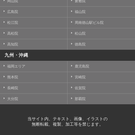
岡山院
倉敷院
広島院
福山院
松江院
周南徳山駅ビル院
高松院
松山院
高知院
徳島院
九州・沖縄
福岡エリア
鹿児島院
熊本院
宮崎院
長崎院
佐賀院
大分院
那覇院
当サイト内、テキスト、画像、イラストの
無断転載、複製、加工等を禁じます。