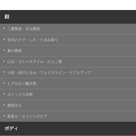
顔
二重整形・目元整形
目元のクマ・しわ・たるみ取り
鼻の整形
口元・ガミースマイル・たらこ唇
小顔・顔のたるみ・フェイスライン・リフトアップ
ヒアルロン酸注射
ボトックス注射
脂肪注入
若返り・エイジングケア
ボディ