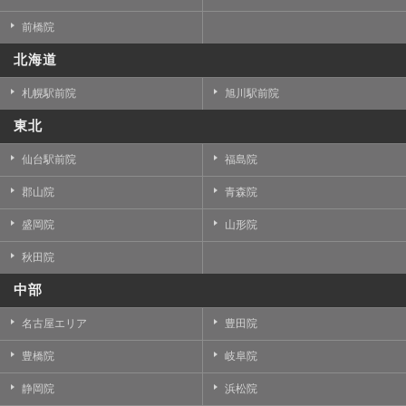
前橋院
北海道
札幌駅前院
旭川駅前院
東北
仙台駅前院
福島院
郡山院
青森院
盛岡院
山形院
秋田院
中部
名古屋エリア
豊田院
豊橋院
岐阜院
静岡院
浜松院