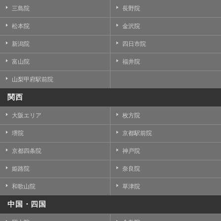
三島院
長野院
松本院
金沢院
新潟院
四日市院
富山院
福井院
山梨甲府駅前院
関西
大阪エリア
枚方院
堺院
京都駅前院
京都四条院
神戸院
姫路院
奈良院
和歌山院
草津院
中国・四国