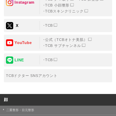
Instagram
TCB 小顔整形
・氏名、生年月日、メールアドレス、電話番号
TCBスキンクリニック
・その他、特定の個人を識別することができる情報
X
TCB
②TCBグループが各種サービスの利用に関連して取得す
る情報
公式（TCBオトナ美肌）
・患者様がご利用になった各種サービスの内容、ご利用
YouTube
日時、閲覧履歴等に関連する情報
TCB サブチャンネル
（これには、Cookie情報、アクセスログ等の利用状況に
関する情報を含みます。）
LINE
TCB
③TCBグループが第三者から間接的に収集する情報
患者様の同意を得た上で、以下の情報をパブリックDMP
事業者およびアフィリエイトサービスプロバイダ等の第
TCBドクター SNSアカウント
三者から取得し、TCBグループが既に有している患者様
の個人情報と紐づける場合があります。
・患者様の閲覧履歴、端末等の情報
顔
【利用目的】
TCBグループは取得情報を以下の目的で利用いたしま
二重整形・目元整形
す。