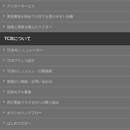
【Cookie(クッキー)について】
アフターサービス
Cookieは、一般的にインターネット閲覧を行う際、又は
WEBサービスを利用する際に、閲覧者のデバイス内にそ
美容整形が初めての方でも受けやすい治療
の閲覧情報を記憶させておく機能です。
TCBグループでは、Cookie及び類似技術を使用して収集
知識と実績を積んだドクター
した情報を利用することにより、WEBサイトの利用状況
を分析し、パフォーマンス改善や、WEBサイトを通じて
提供するサービスの向上・改善のため、Cookieを使用す
TCBについて
ることがあります。ご使用のブラウザによりCookieを無
効とすることが可能です。ただし、Cookieを無効にした
TCB AI シミュレーター
場合、WEBサイト上のサービスの全部または一部のペー
ジが正しく表示されなくなる場合がありますのでご留意
ください。
TCBブランド紹介
【アクセスログについて】
TCBのミッション・行動規範
TCBグループが運営するWEBサイトでは、アクセスログ
として患者様の履歴情報をサーバ上に記録しています。
術後のご相談・お問い合わせ
アクセスログはWEBサイトの保守管理や利用状況に関す
る統計分析のために使用されます。それ以外の目的で使
症例モデル募集
用されることはありません。
死亡事故リスクゼロへの取り組み
【プライバシーポリシーの改定について】
本プライバシーポリシーの内容は、法令変更への対応や
カウンセリングフロー
事業上の必要性等に応じて、改定される場合がありま
す。
はじめての方へ
変更後のプライバシーポリシーについては、当サイトに