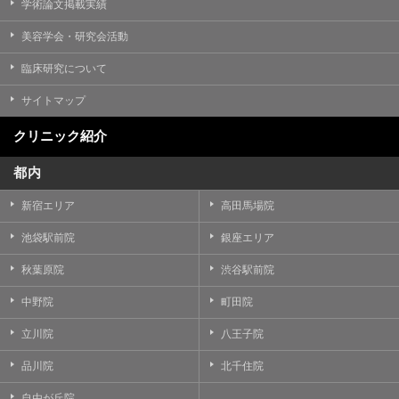
学術論文掲載実績
美容学会・研究会活動
臨床研究について
サイトマップ
クリニック紹介
都内
新宿エリア
高田馬場院
池袋駅前院
銀座エリア
秋葉原院
渋谷駅前院
中野院
町田院
立川院
八王子院
品川院
北千住院
自由が丘院