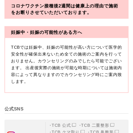
コロナワクチン接種後2週間は
健康上の理由で施術
・一般社団法人メディカルアライアンス
をお断りさせていただいております。
・医療法人社団メディカルフロンティア
・医療法人社団創彩会
妊娠中・妊娠の可能性がある方へ
【定義】
TCBでは妊娠中、妊娠の可能性が高い方について医学的
本プライバシーポリシーにおいて「個人情報」とは、生
存する個人に関する情報であって、当該情報に含まれる
安全性が確保出来ないため全ての施術のご案内を行って
氏名、生年月日その他の記述等により特定の個人を識別
おりません。カウンセリングのみでしたら可能でござい
できるもの又は個人識別符号（個人情報保護委員会の政
ます。 出産後実際の施術が可能な時期については施術内
令に準じます。）が含まれるものをいいます。
収集した患者様に関する情報には、単独のままでは特定
容によって異なりますのでカウンセリング時にご案内致
の個人を識別できない情報もありますが、他の情報と組
します。
み合わせることにより特定の個人を識別できる場合、か
かる情報は「個人関連情報」として「個人情報」と同様
に扱うものとします。
【取得する情報】
公式SNS
TCBグループが【利用目的】に定める目的を達成するた
めに取得する情報には、次のものが含まれます（以下①
ないし③を併せて「取得情報」といいます。）。
TCB 公式
TCB 二重整形
①TCBグループが患者様から取得する情報
TCB クマ取り
TCB 鼻整形