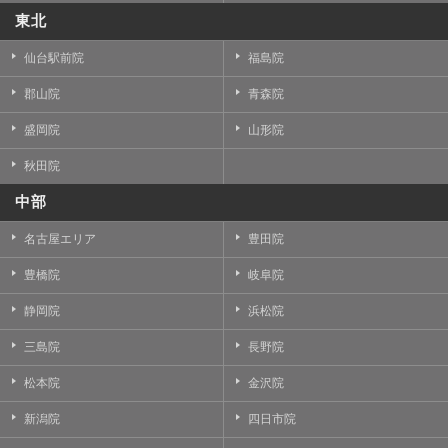
東北
仙台駅前院
福島院
郡山院
青森院
盛岡院
山形院
秋田院
中部
名古屋エリア
豊田院
豊橋院
岐阜院
静岡院
浜松院
三島院
長野院
松本院
金沢院
新潟院
四日市院