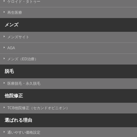
ケロイド・タトゥー
③共同利用する者の利用目的
再生医療
【利用目的】の達成のため
メンズ
【外部委託について】
TCBグループは、【利用目的】の達成に必要な範囲内に
メンズサイト
おいて、取得情報の取扱いの全部または一部を外部の業
務委託先に委託することがあります。取得情報の取り扱
いを委託する場合、委託先との間で、個人情報の保護に
AGA
関する取り決めを行い、契約にあたっては取得情報が適
正に管理されるよう確保します。
メンズ（ED治療）
【第三者提供について】
脱毛
TCBグループは、個人情報保護法その他の法令により認
められる場合を除き、患者様の同意なしに、取得情報を
医療脱毛・永久脱毛
委託先以外の第三者に開示・提供することはありませ
ん。
他院修正
【個人情報の開示・訂正・利用停止について】
TCBグループは、本人の申し出により個人情報に関する
TCB他院修正（セカンドオピニオン）
開示、訂正、更新、削除、利用停止その他お問い合わせ
について、これを適切に対応します。
選ばれる理由
問合せ先：
個人情報お問合せフォーム
通いやすい価格設定