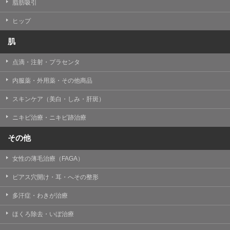
【個人情報の管理体制について】
脂肪吸引
TCBグループは、取り扱う個人情報を、厳正な管理の下
に蓄積・保管し、当該個人情報への不正アクセス・紛
ヒップ
失・破壊・改ざんおよび漏洩等を防止するため、必要か
つ適切な組織的・人的・物理的・技術的防御措置を講じ
肌
ます。
点滴・注射・プラセンタ
【個人情報の共同利用について】
TCBグループは、【利用目的】達成に必要な範囲で、取
内服薬・外用薬・その他商品
得情報を共同して利用することがあります。
なお、共同利用にあたっては、一般社団法人メディカル
アライアンスが個人情報の管理について責任を有しま
スキンケア（美白・しみ・肝斑）
す。
ニキビ治療・ニキビ跡治療
東京都港区西新橋3-25-33 フロンティア御成門7F
一般社団法人メディカルアライアンス
その他
代表電話番号03-6459-0169
女性の薄毛治療（FAGA）
①共同して利用される情報
ピアス穴開け・耳・へその整形
【取得する情報】に規定されている取得情報
多汗症・わきが治療
②共同して利用する者の範囲
ほくろ除去・いぼ治療
【基本理念】に規定するTCBグループ