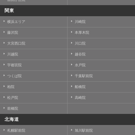
関東
横浜エリア
川崎院
藤沢院
本厚木院
大宮西口院
川口院
川越院
越谷院
宇都宮院
水戸院
つくば院
千葉駅前院
柏院
船橋院
松戸院
高崎院
前橋院
北海道
札幌駅前院
旭川駅前院