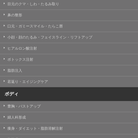
目元のクマ・しわ・たるみ取り
・クリニックの来院予約、医療サービスの提供、医療関
連商品の販売、アフターケア対応、これらに付随する諸
鼻の整形
対応等のサービス提供のため
口元・ガミースマイル・たらこ唇
・医療サービスの提供に関する他の医療機関、検査機関
及び研究機関との連携のため
小顔・顔のたるみ・フェイスライン・リフトアップ
・サービス向上を目的とした医療サービス・販売する医
ヒアルロン酸注射
療関連商品に関する患者様へのアンケートの送受信及び
これに付随する諸対応のため
ボトックス注射
・Cookie等の技術を用いたアクセス履歴、閲覧記録等に
脂肪注入
関する情報の収集、分析
若返り・エイジングケア
・閲覧記録等から趣味・嗜好を分析した情報を使用して
の広告に利用するため
ボディ
・お問い合わせ又はご意見の内容確認及びその対応のた
め
豊胸・バストアップ
・患者様のサービス利用状況の分析及び症例研究のため
婦人科形成
・広告、宣伝、マーケティングのため
痩身・ダイエット・脂肪溶解注射