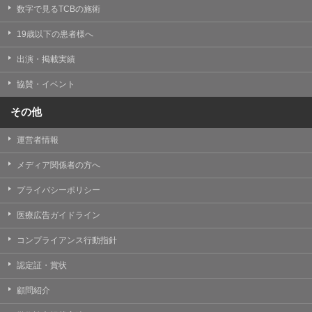
掲載したときをもって効力を生じるものとします。
数字で見るTCBの施術
19歳以下の患者様へ
出演・掲載実績
協賛・イベント
その他
運営者情報
メディア関係者の方へ
プライバシーポリシー
医療広告ガイドライン
コンプライアンス行動指針
認定証・賞状
顧問紹介