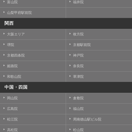
富山院
福井院
山梨甲府駅前院
関西
大阪エリア
枚方院
堺院
京都駅前院
京都四条院
神戸院
姫路院
奈良院
和歌山院
草津院
中国・四国
岡山院
倉敷院
広島院
福山院
松江院
周南徳山駅ビル院
高松院
松山院