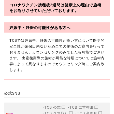
コロナワクチン接種後2週間は
健康上の理由で施術
・一般社団法人メディカルアライアンス
をお断りさせていただいております。
・医療法人社団メディカルフロンティア
・医療法人社団創彩会
妊娠中・妊娠の可能性がある方へ
【定義】
TCBでは妊娠中、妊娠の可能性が高い方について医学的
本プライバシーポリシーにおいて「個人情報」とは、生
存する個人に関する情報であって、当該情報に含まれる
安全性が確保出来ないため全ての施術のご案内を行って
氏名、生年月日その他の記述等により特定の個人を識別
おりません。カウンセリングのみでしたら可能でござい
できるもの又は個人識別符号（個人情報保護委員会の政
ます。 出産後実際の施術が可能な時期については施術内
令に準じます。）が含まれるものをいいます。
収集した患者様に関する情報には、単独のままでは特定
容によって異なりますのでカウンセリング時にご案内致
の個人を識別できない情報もありますが、他の情報と組
します。
み合わせることにより特定の個人を識別できる場合、か
かる情報は「個人関連情報」として「個人情報」と同様
に扱うものとします。
【取得する情報】
公式SNS
TCBグループが【利用目的】に定める目的を達成するた
めに取得する情報には、次のものが含まれます（以下①
ないし③を併せて「取得情報」といいます。）。
TCB 公式
TCB 二重整形
①TCBグループが患者様から取得する情報
TCB クマ取り
TCB 鼻整形