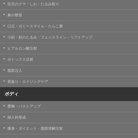
目元のクマ・しわ・たるみ取り
・クリニックの来院予約、医療サービスの提供、医療関
連商品の販売、アフターケア対応、これらに付随する諸
鼻の整形
対応等のサービス提供のため
口元・ガミースマイル・たらこ唇
・医療サービスの提供に関する他の医療機関、検査機関
及び研究機関との連携のため
小顔・顔のたるみ・フェイスライン・リフトアップ
・サービス向上を目的とした医療サービス・販売する医
ヒアルロン酸注射
療関連商品に関する患者様へのアンケートの送受信及び
これに付随する諸対応のため
ボトックス注射
・Cookie等の技術を用いたアクセス履歴、閲覧記録等に
脂肪注入
関する情報の収集、分析
若返り・エイジングケア
・閲覧記録等から趣味・嗜好を分析した情報を使用して
の広告に利用するため
ボディ
・お問い合わせ又はご意見の内容確認及びその対応のた
め
豊胸・バストアップ
・患者様のサービス利用状況の分析及び症例研究のため
婦人科形成
・広告、宣伝、マーケティングのため
痩身・ダイエット・脂肪溶解注射