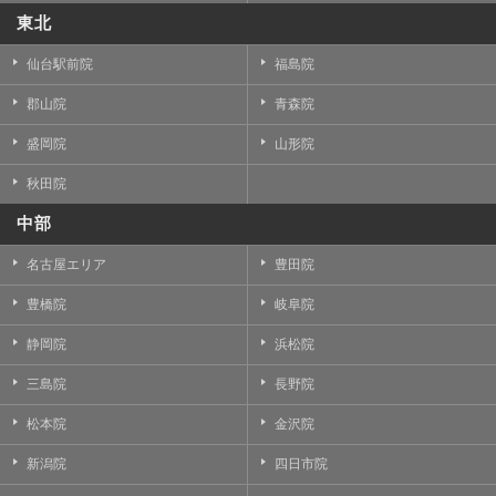
東北
仙台駅前院
福島院
郡山院
青森院
盛岡院
山形院
秋田院
中部
名古屋エリア
豊田院
豊橋院
岐阜院
静岡院
浜松院
三島院
長野院
松本院
金沢院
新潟院
四日市院