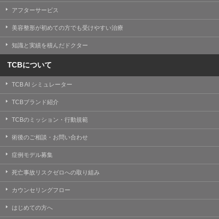
【Cookie(クッキー)について】
アフターサービス
Cookieは、一般的にインターネット閲覧を行う際、又は
WEBサービスを利用する際に、閲覧者のデバイス内にそ
美容整形が初めての方でも受けやすい治療
の閲覧情報を記憶させておく機能です。
TCBグループでは、Cookie及び類似技術を使用して収集
知識と実績を積んだドクター
した情報を利用することにより、WEBサイトの利用状況
を分析し、パフォーマンス改善や、WEBサイトを通じて
提供するサービスの向上・改善のため、Cookieを使用す
TCBについて
ることがあります。ご使用のブラウザによりCookieを無
効とすることが可能です。ただし、Cookieを無効にした
TCB AI シミュレーター
場合、WEBサイト上のサービスの全部または一部のペー
ジが正しく表示されなくなる場合がありますのでご留意
ください。
TCBブランド紹介
【アクセスログについて】
TCBのミッション・行動規範
TCBグループが運営するWEBサイトでは、アクセスログ
として患者様の履歴情報をサーバ上に記録しています。
術後のご相談・お問い合わせ
アクセスログはWEBサイトの保守管理や利用状況に関す
る統計分析のために使用されます。それ以外の目的で使
症例モデル募集
用されることはありません。
死亡事故リスクゼロへの取り組み
【プライバシーポリシーの改定について】
本プライバシーポリシーの内容は、法令変更への対応や
カウンセリングフロー
事業上の必要性等に応じて、改定される場合がありま
す。
はじめての方へ
変更後のプライバシーポリシーについては、当サイトに