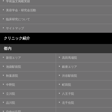
学術論文掲載実績
美容学会・研究会活動
臨床研究について
サイトマップ
クリニック紹介
都内
新宿エリア
高田馬場院
池袋駅前院
銀座エリア
秋葉原院
渋谷駅前院
中野院
町田院
立川院
八王子院
品川院
北千住院
自由が丘院