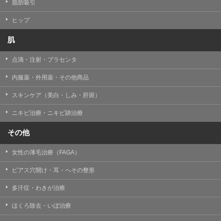
【個人情報の管理体制について】
脂肪吸引
TCBグループは、取り扱う個人情報を、厳正な管理の下
に蓄積・保管し、当該個人情報への不正アクセス・紛
ヒップ
失・破壊・改ざんおよび漏洩等を防止するため、必要か
つ適切な組織的・人的・物理的・技術的防御措置を講じ
肌
ます。
点滴・注射・プラセンタ
【個人情報の共同利用について】
TCBグループは、【利用目的】達成に必要な範囲で、取
内服薬・外用薬・その他商品
得情報を共同して利用することがあります。
なお、共同利用にあたっては、一般社団法人メディカル
アライアンスが個人情報の管理について責任を有しま
スキンケア（美白・しみ・肝斑）
す。
ニキビ治療・ニキビ跡治療
東京都港区西新橋3-25-33 フロンティア御成門7F
一般社団法人メディカルアライアンス
その他
代表電話番号03-6459-0169
女性の薄毛治療（FAGA）
①共同して利用される情報
ピアス穴開け・耳・へその整形
【取得する情報】に規定されている取得情報
多汗症・わきが治療
②共同して利用する者の範囲
ほくろ除去・いぼ治療
【基本理念】に規定するTCBグループ