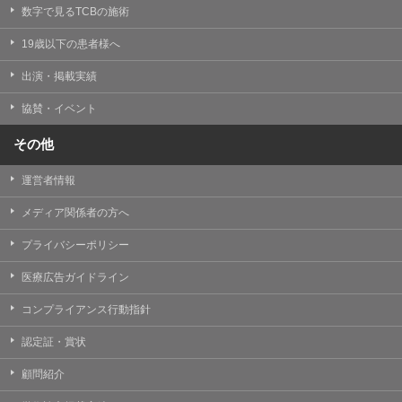
掲載したときをもって効力を生じるものとします。
数字で見るTCBの施術
19歳以下の患者様へ
出演・掲載実績
協賛・イベント
その他
運営者情報
メディア関係者の方へ
プライバシーポリシー
医療広告ガイドライン
コンプライアンス行動指針
認定証・賞状
顧問紹介