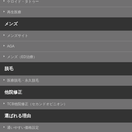
ケロイド・タトゥー
③共同利用する者の利用目的
再生医療
【利用目的】の達成のため
メンズ
【外部委託について】
TCBグループは、【利用目的】の達成に必要な範囲内に
メンズサイト
おいて、取得情報の取扱いの全部または一部を外部の業
務委託先に委託することがあります。取得情報の取り扱
いを委託する場合、委託先との間で、個人情報の保護に
AGA
関する取り決めを行い、契約にあたっては取得情報が適
正に管理されるよう確保します。
メンズ（ED治療）
【第三者提供について】
脱毛
TCBグループは、個人情報保護法その他の法令により認
められる場合を除き、患者様の同意なしに、取得情報を
医療脱毛・永久脱毛
委託先以外の第三者に開示・提供することはありませ
ん。
他院修正
【個人情報の開示・訂正・利用停止について】
TCBグループは、本人の申し出により個人情報に関する
TCB他院修正（セカンドオピニオン）
開示、訂正、更新、削除、利用停止その他お問い合わせ
について、これを適切に対応します。
選ばれる理由
問合せ先：
個人情報お問合せフォーム
通いやすい価格設定