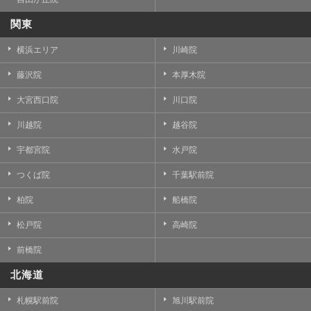
関東
横浜エリア
川崎院
藤沢院
本厚木院
大宮西口院
川口院
川越院
越谷院
宇都宮院
水戸院
つくば院
千葉駅前院
柏院
船橋院
松戸院
高崎院
前橋院
北海道
札幌駅前院
旭川駅前院