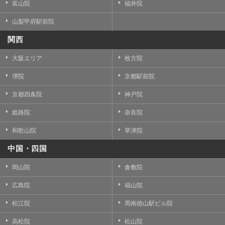
富山院
福井院
山梨甲府駅前院
関西
大阪エリア
枚方院
堺院
京都駅前院
京都四条院
神戸院
姫路院
奈良院
和歌山院
草津院
中国・四国
岡山院
倉敷院
広島院
福山院
松江院
周南徳山駅ビル院
高松院
松山院