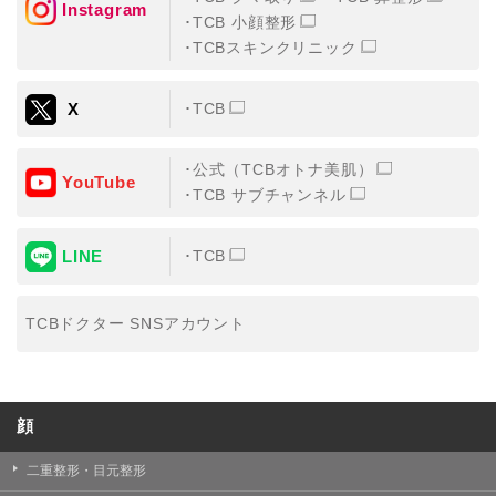
Instagram
TCB 小顔整形
・氏名、生年月日、メールアドレス、電話番号
TCBスキンクリニック
・その他、特定の個人を識別することができる情報
X
TCB
②TCBグループが各種サービスの利用に関連して取得す
る情報
公式（TCBオトナ美肌）
・患者様がご利用になった各種サービスの内容、ご利用
YouTube
日時、閲覧履歴等に関連する情報
TCB サブチャンネル
（これには、Cookie情報、アクセスログ等の利用状況に
関する情報を含みます。）
LINE
TCB
③TCBグループが第三者から間接的に収集する情報
患者様の同意を得た上で、以下の情報をパブリックDMP
事業者およびアフィリエイトサービスプロバイダ等の第
TCBドクター SNSアカウント
三者から取得し、TCBグループが既に有している患者様
の個人情報と紐づける場合があります。
・患者様の閲覧履歴、端末等の情報
顔
【利用目的】
TCBグループは取得情報を以下の目的で利用いたしま
二重整形・目元整形
す。