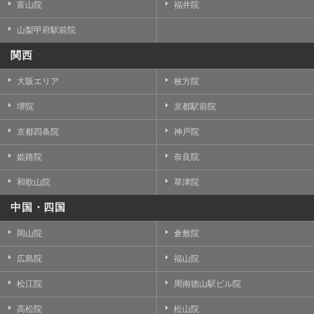
富山院
福井院
山梨甲府駅前院
関西
大阪エリア
枚方院
堺院
京都駅前院
京都四条院
神戸院
姫路院
奈良院
和歌山院
草津院
中国・四国
岡山院
倉敷院
広島院
福山院
松江院
周南徳山駅ビル院
高松院
松山院