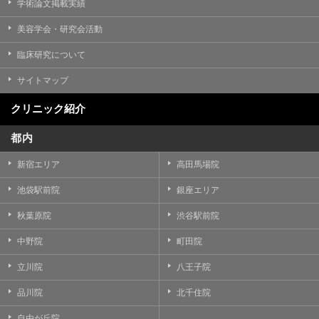
学術論文掲載実績
美容学会・研究会活動
臨床研究について
サイトマップ
クリニック紹介
都内
新宿エリア
高田馬場院
池袋駅前院
銀座エリア
秋葉原院
渋谷駅前院
中野院
町田院
立川院
八王子院
品川院
北千住院
自由が丘院