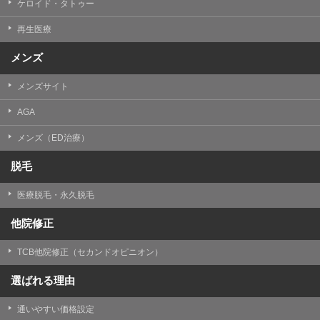
ケロイド・タトゥー
③共同利用する者の利用目的
再生医療
【利用目的】の達成のため
メンズ
【外部委託について】
TCBグループは、【利用目的】の達成に必要な範囲内に
メンズサイト
おいて、取得情報の取扱いの全部または一部を外部の業
務委託先に委託することがあります。取得情報の取り扱
いを委託する場合、委託先との間で、個人情報の保護に
AGA
関する取り決めを行い、契約にあたっては取得情報が適
正に管理されるよう確保します。
メンズ（ED治療）
【第三者提供について】
脱毛
TCBグループは、個人情報保護法その他の法令により認
められる場合を除き、患者様の同意なしに、取得情報を
医療脱毛・永久脱毛
委託先以外の第三者に開示・提供することはありませ
ん。
他院修正
【個人情報の開示・訂正・利用停止について】
TCBグループは、本人の申し出により個人情報に関する
TCB他院修正（セカンドオピニオン）
開示、訂正、更新、削除、利用停止その他お問い合わせ
について、これを適切に対応します。
選ばれる理由
問合せ先：
個人情報お問合せフォーム
通いやすい価格設定