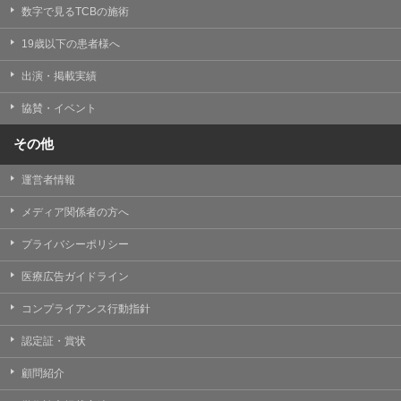
掲載したときをもって効力を生じるものとします。
数字で見るTCBの施術
19歳以下の患者様へ
出演・掲載実績
協賛・イベント
その他
運営者情報
メディア関係者の方へ
プライバシーポリシー
医療広告ガイドライン
コンプライアンス行動指針
認定証・賞状
顧問紹介