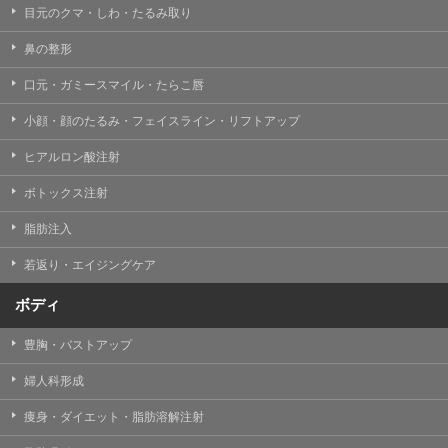
目元のクマ・しわ・たるみ取り
・クリニックの来院予約、医療サービスの提供、医療関
連商品の販売、アフターケア対応、これらに付随する諸
鼻の整形
対応等のサービス提供のため
口元・ガミースマイル・たらこ唇
・医療サービスの提供に関する他の医療機関、検査機関
及び研究機関との連携のため
小顔・顔のたるみ・フェイスライン・リフトアップ
・サービス向上を目的とした医療サービス・販売する医
ヒアルロン酸注射
療関連商品に関する患者様へのアンケートの送受信及び
これに付随する諸対応のため
ボトックス注射
・Cookie等の技術を用いたアクセス履歴、閲覧記録等に
脂肪注入
関する情報の収集、分析
若返り・エイジングケア
・閲覧記録等から趣味・嗜好を分析した情報を使用して
の広告に利用するため
ボディ
・お問い合わせ又はご意見の内容確認及びその対応のた
め
豊胸・バストアップ
・患者様のサービス利用状況の分析及び症例研究のため
婦人科形成
・広告、宣伝、マーケティングのため
痩身・ダイエット・脂肪溶解注射