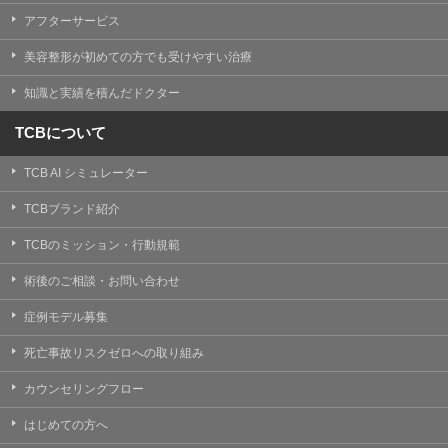
【Cookie(クッキー)について】
アフターサービス
Cookieは、一般的にインターネット閲覧を行う際、又は
WEBサービスを利用する際に、閲覧者のデバイス内にそ
美容整形が初めての方でも受けやすい治療
の閲覧情報を記憶させておく機能です。
TCBグループでは、Cookie及び類似技術を使用して収集
知識と実績を積んだドクター
した情報を利用することにより、WEBサイトの利用状況
を分析し、パフォーマンス改善や、WEBサイトを通じて
提供するサービスの向上・改善のため、Cookieを使用す
TCBについて
ることがあります。ご使用のブラウザによりCookieを無
効とすることが可能です。ただし、Cookieを無効にした
TCB AI シミュレーター
場合、WEBサイト上のサービスの全部または一部のペー
ジが正しく表示されなくなる場合がありますのでご留意
ください。
TCBブランド紹介
【アクセスログについて】
TCBのミッション・行動規範
TCBグループが運営するWEBサイトでは、アクセスログ
として患者様の履歴情報をサーバ上に記録しています。
術後のご相談・お問い合わせ
アクセスログはWEBサイトの保守管理や利用状況に関す
る統計分析のために使用されます。それ以外の目的で使
症例モデル募集
用されることはありません。
死亡事故リスクゼロへの取り組み
【プライバシーポリシーの改定について】
本プライバシーポリシーの内容は、法令変更への対応や
カウンセリングフロー
事業上の必要性等に応じて、改定される場合がありま
す。
はじめての方へ
変更後のプライバシーポリシーについては、当サイトに