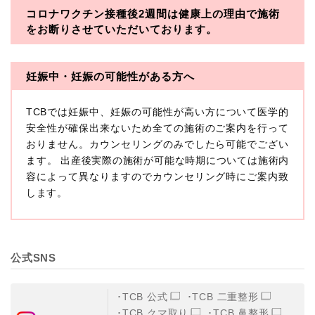
コロナワクチン接種後2週間は
健康上の理由で施術
・一般社団法人メディカルアライアンス
をお断りさせていただいております。
・医療法人社団メディカルフロンティア
・医療法人社団創彩会
妊娠中・妊娠の可能性がある方へ
【定義】
TCBでは妊娠中、妊娠の可能性が高い方について医学的
本プライバシーポリシーにおいて「個人情報」とは、生
存する個人に関する情報であって、当該情報に含まれる
安全性が確保出来ないため全ての施術のご案内を行って
氏名、生年月日その他の記述等により特定の個人を識別
おりません。カウンセリングのみでしたら可能でござい
できるもの又は個人識別符号（個人情報保護委員会の政
ます。 出産後実際の施術が可能な時期については施術内
令に準じます。）が含まれるものをいいます。
収集した患者様に関する情報には、単独のままでは特定
容によって異なりますのでカウンセリング時にご案内致
の個人を識別できない情報もありますが、他の情報と組
します。
み合わせることにより特定の個人を識別できる場合、か
かる情報は「個人関連情報」として「個人情報」と同様
に扱うものとします。
【取得する情報】
公式SNS
TCBグループが【利用目的】に定める目的を達成するた
めに取得する情報には、次のものが含まれます（以下①
ないし③を併せて「取得情報」といいます。）。
TCB 公式
TCB 二重整形
①TCBグループが患者様から取得する情報
TCB クマ取り
TCB 鼻整形