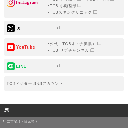
Instagram
TCB 小顔整形
・氏名、生年月日、メールアドレス、電話番号
TCBスキンクリニック
・その他、特定の個人を識別することができる情報
X
TCB
②TCBグループが各種サービスの利用に関連して取得す
る情報
公式（TCBオトナ美肌）
・患者様がご利用になった各種サービスの内容、ご利用
YouTube
日時、閲覧履歴等に関連する情報
TCB サブチャンネル
（これには、Cookie情報、アクセスログ等の利用状況に
関する情報を含みます。）
LINE
TCB
③TCBグループが第三者から間接的に収集する情報
患者様の同意を得た上で、以下の情報をパブリックDMP
事業者およびアフィリエイトサービスプロバイダ等の第
TCBドクター SNSアカウント
三者から取得し、TCBグループが既に有している患者様
の個人情報と紐づける場合があります。
・患者様の閲覧履歴、端末等の情報
顔
【利用目的】
TCBグループは取得情報を以下の目的で利用いたしま
二重整形・目元整形
す。