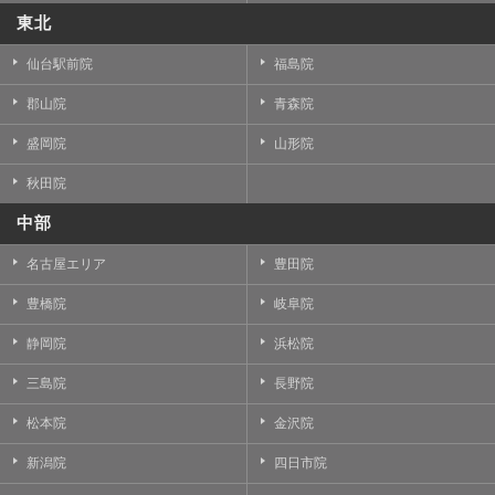
東北
仙台駅前院
福島院
郡山院
青森院
盛岡院
山形院
秋田院
中部
名古屋エリア
豊田院
豊橋院
岐阜院
静岡院
浜松院
三島院
長野院
松本院
金沢院
新潟院
四日市院