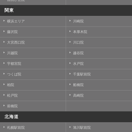
関東
横浜エリア
川崎院
藤沢院
本厚木院
大宮西口院
川口院
川越院
越谷院
宇都宮院
水戸院
つくば院
千葉駅前院
柏院
船橋院
松戸院
高崎院
前橋院
北海道
札幌駅前院
旭川駅前院