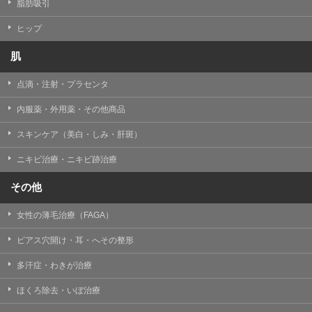
【個人情報の管理体制について】
脂肪吸引
TCBグループは、取り扱う個人情報を、厳正な管理の下
に蓄積・保管し、当該個人情報への不正アクセス・紛
ヒップ
失・破壊・改ざんおよび漏洩等を防止するため、必要か
つ適切な組織的・人的・物理的・技術的防御措置を講じ
肌
ます。
点滴・注射・プラセンタ
【個人情報の共同利用について】
TCBグループは、【利用目的】達成に必要な範囲で、取
内服薬・外用薬・その他商品
得情報を共同して利用することがあります。
なお、共同利用にあたっては、一般社団法人メディカル
アライアンスが個人情報の管理について責任を有しま
スキンケア（美白・しみ・肝斑）
す。
ニキビ治療・ニキビ跡治療
東京都港区西新橋3-25-33 フロンティア御成門7F
一般社団法人メディカルアライアンス
その他
代表電話番号03-6459-0169
女性の薄毛治療（FAGA）
①共同して利用される情報
ピアス穴開け・耳・へその整形
【取得する情報】に規定されている取得情報
多汗症・わきが治療
②共同して利用する者の範囲
ほくろ除去・いぼ治療
【基本理念】に規定するTCBグループ