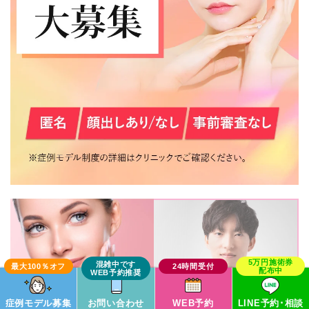
TCB大阪阪急梅田駅前院
城野 雄一
医師
症例モデル募集
お問い合わせ
WEB予約
LINE予約･相談