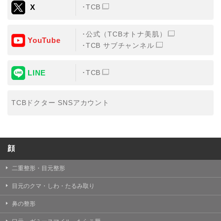
X
TCB
公式（TCBオトナ美肌）
YouTube
TCB サブチャンネル
LINE
TCB
TCBドクター SNSアカウント
顔
二重整形・目元整形
目元のクマ・しわ・たるみ取り
鼻の整形