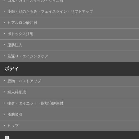
口元・ガミースマイル・たらこ唇
小顔・顔のたるみ・フェイスライン・リフトアップ
ヒアルロン酸注射
ボトックス注射
脂肪注入
若返り・エイジングケア
ボディ
豊胸・バストアップ
婦人科形成
痩身・ダイエット・脂肪溶解注射
脂肪吸引
ヒップ
肌