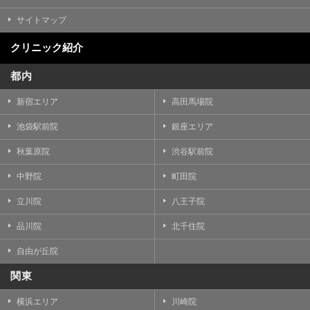
サイトマップ
クリニック紹介
都内
新宿エリア
高田馬場院
池袋駅前院
銀座エリア
秋葉原院
渋谷駅前院
中野院
町田院
立川院
八王子院
品川院
北千住院
自由が丘院
関東
横浜エリア
川崎院