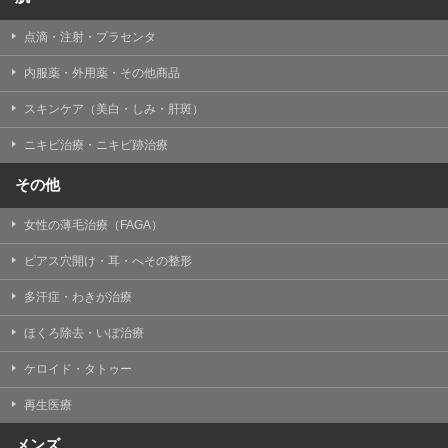
点滴・注射・プラセンタ
内服薬・外用薬・その他商品
スキンケア（美白・しみ・肝斑）
ニキビ治療・ニキビ跡治療
その他
女性の薄毛治療（FAGA）
ピアス穴開け・耳・へその整形
多汗症・わきが治療
ほくろ除去・いぼ治療
ケロイド・タトゥー
再生医療
メンズ