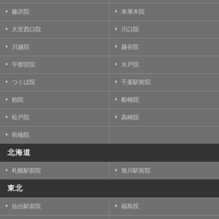
藤沢院
本厚木院
大宮西口院
川口院
川越院
越谷院
宇都宮院
水戸院
つくば院
千葉駅前院
柏院
船橋院
松戸院
高崎院
前橋院
北海道
札幌駅前院
旭川駅前院
東北
仙台駅前院
福島院