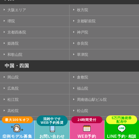
大阪エリア
枚方院
堺院
京都駅前院
京都四条院
神戸院
姫路院
奈良院
和歌山院
草津院
中国・四国
岡山院
倉敷院
広島院
福山院
松江院
周南徳山駅ビル院
高松院
松山院
高知院
徳島院
九州・沖縄
症例モデル募集
お問い合わせ
WEB予約
LINE予約･相談