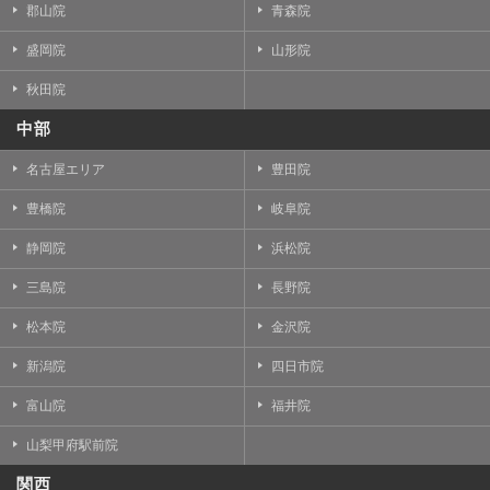
郡山院
青森院
盛岡院
山形院
秋田院
中部
名古屋エリア
豊田院
豊橋院
岐阜院
静岡院
浜松院
三島院
長野院
松本院
金沢院
新潟院
四日市院
富山院
福井院
山梨甲府駅前院
関西