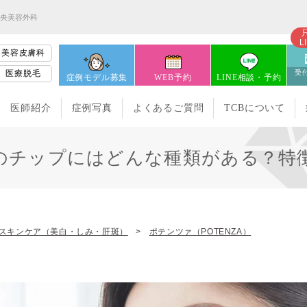
中央美容外科
L
美容皮膚科
医療脱毛
受付
症例モデル募集
WEB予約
LINE相談・予約
医師紹介
症例写真
よくあるご質問
TCBについて
のチップにはどんな種類がある？特
スキンケア（美白・しみ・肝斑）
ポテンツァ（POTENZA）