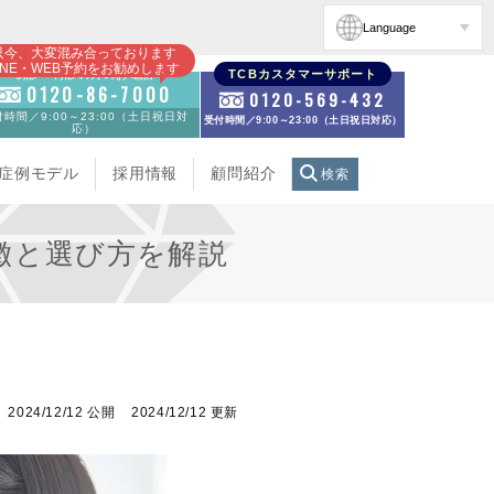
Language
只今、大変混み合っております
INE・WEB予約をお勧めします
初診・再診の方のお電話
TCBカスタマーサポート
0120-86-7000
0120-569-432
時間／9:00～23:00（土日祝日対
受付時間／9:00～23:00（土日祝日対応）
応）
症例モデル
採用情報
顧問紹介
検索
徴と選び方を解説
2024/12/12 公開
2024/12/12 更新