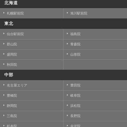
北海道
札幌駅前院
旭川駅前院
東北
仙台駅前院
福島院
郡山院
青森院
盛岡院
山形院
秋田院
中部
名古屋エリア
豊田院
豊橋院
岐阜院
静岡院
浜松院
三島院
長野院
松本院
金沢院