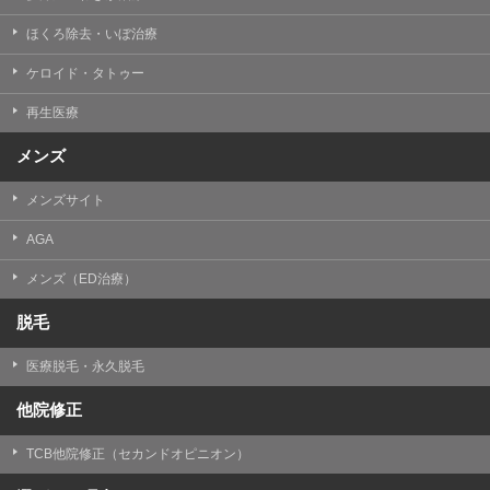
ほくろ除去・いぼ治療
ケロイド・タトゥー
再生医療
メンズ
メンズサイト
AGA
メンズ（ED治療）
脱毛
医療脱毛・永久脱毛
他院修正
TCB他院修正（セカンドオピニオン）