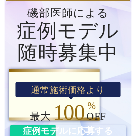
磯部医師による
症例モデル
随時募集中
通常施術価格より
%
100
最大
OFF
症例モデルに応募する