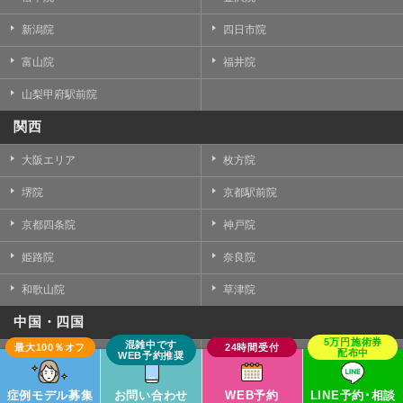
新潟院
四日市院
富山院
福井院
山梨甲府駅前院
関西
大阪エリア
枚方院
堺院
京都駅前院
京都四条院
神戸院
姫路院
奈良院
和歌山院
草津院
中国・四国
岡山院
倉敷院
広島院
福山院
症例モデル募集
お問い合わせ
WEB予約
LINE予約･相談