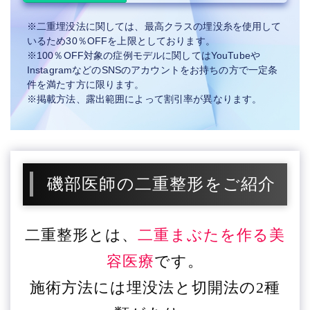
※二重埋没法に関しては、最高クラスの埋没糸を使用して
いるため30％OFFを上限としております。
※100％OFF対象の症例モデルに関してはYouTubeや
InstagramなどのSNSのアカウントをお持ちの方で一定条
件を満たす方に限ります。
※掲載方法、露出範囲によって割引率が異なります。
磯部医師の二重整形をご紹介
二重整形とは、
二重まぶたを作る美
容医療
です。
施術方法には埋没法と切開法の2種