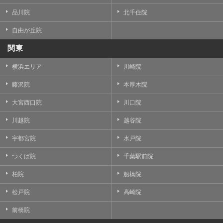
品川院
北千住院
自由が丘院
関東
横浜エリア
川崎院
藤沢院
本厚木院
大宮西口院
川口院
川越院
越谷院
宇都宮院
水戸院
つくば院
千葉駅前院
柏院
船橋院
松戸院
高崎院
前橋院