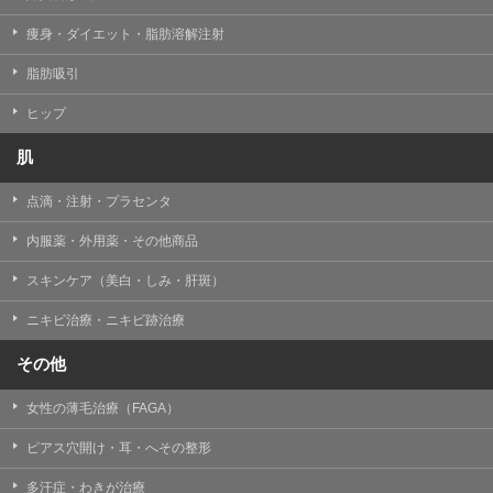
痩身・ダイエット・脂肪溶解注射
脂肪吸引
ヒップ
肌
点滴・注射・プラセンタ
内服薬・外用薬・その他商品
スキンケア（美白・しみ・肝斑）
ニキビ治療・ニキビ跡治療
その他
女性の薄毛治療（FAGA）
ピアス穴開け・耳・へその整形
多汗症・わきが治療