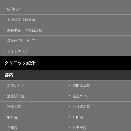
顧問紹介
学術論文掲載実績
美容学会・研究会活動
臨床研究について
サイトマップ
クリニック紹介
都内
新宿エリア
高田馬場院
池袋駅前院
銀座エリア
秋葉原院
渋谷駅前院
中野院
町田院
立川院
八王子院