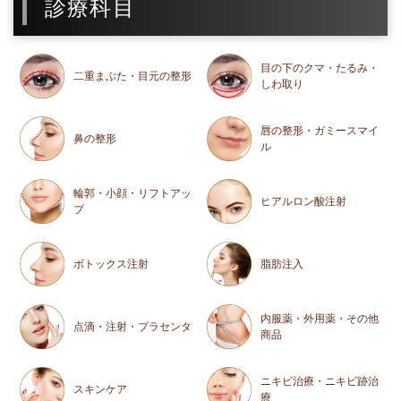
診療科目
目の下のクマ・たるみ・
二重まぶた・目元の整形
しわ取り
唇の整形・ガミースマイ
鼻の整形
ル
輪郭・小顔・リフトアッ
ヒアルロン酸注射
プ
ボトックス注射
脂肪注入
内服薬・外用薬・その他
点滴・注射・プラセンタ
商品
ニキビ治療・ニキビ跡治
スキンケア
療