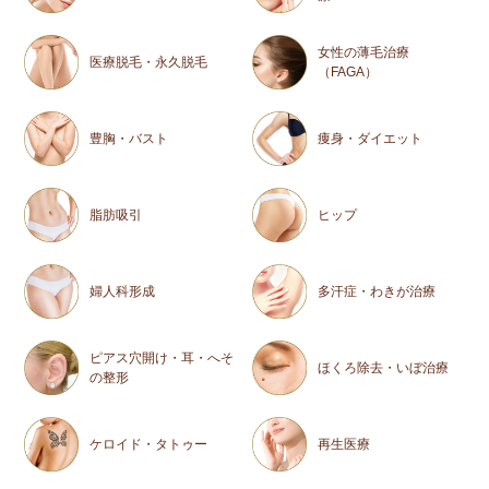
女性の薄毛治療
医療脱毛・永久脱毛
（FAGA）
豊胸・バスト
痩身・ダイエット
脂肪吸引
ヒップ
婦人科形成
多汗症・わきが治療
ピアス穴開け・耳・へそ
ほくろ除去・いぼ治療
の整形
ケロイド・タトゥー
再生医療