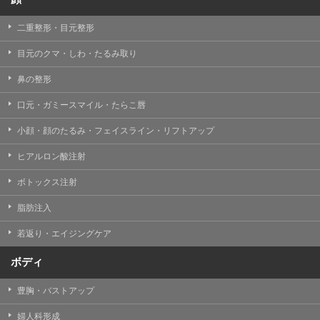
二重整形・目元整形
目元のクマ・しわ・たるみ取り
鼻の整形
口元・ガミースマイル・たらこ唇
小顔・顔のたるみ・フェイスライン・リフトアップ
ヒアルロン酸注射
ボトックス注射
脂肪注入
若返り・エイジングケア
ボディ
豊胸・バストアップ
婦人科形成