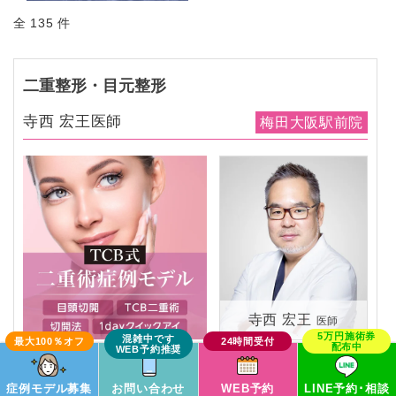
全 135 件
二重整形・目元整形
寺西 宏王医師
梅田大阪駅前院
寺西 宏王
医師
この症例モデルで予約
症例モデル募集
お問い合わせ
WEB予約
LINE予約･相談