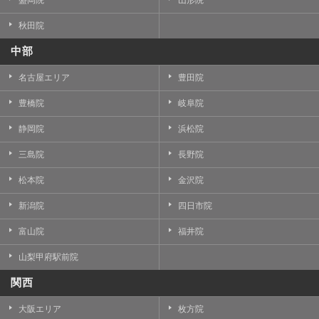
秋田院
中部
名古屋エリア
豊田院
豊橋院
岐阜院
静岡院
浜松院
三島院
長野院
松本院
金沢院
新潟院
四日市院
富山院
福井院
山梨甲府駅前院
関西
大阪エリア
枚方院