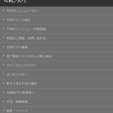
TCBについて
TCB AI シミュレーター
TCBブランド紹介
TCBのミッション・行動規範
術後のご相談・お問い合わせ
症例モデル募集
死亡事故リスクゼロへの取り組み
カウンセリングフロー
はじめての方へ
数字で見るTCBの施術
19歳以下の患者様へ
出演・掲載実績
協賛・イベント