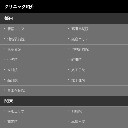
クリニック紹介
都内
新宿エリア
高田馬場院
池袋駅前院
銀座エリア
秋葉原院
渋谷駅前院
中野院
町田院
立川院
八王子院
品川院
北千住院
自由が丘院
関東
横浜エリア
川崎院
藤沢院
本厚木院