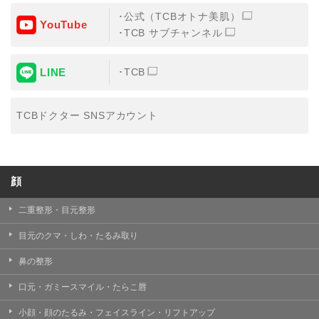
公式（TCBオトナ美肌）
YouTube
TCB サブチャンネル
LINE
TCB
TCBドクター SNSアカウント
顔
二重整形・目元整形
目元のクマ・しわ・たるみ取り
鼻の整形
口元・ガミースマイル・たらこ唇
小顔・顔のたるみ・フェイスライン・リフトアップ