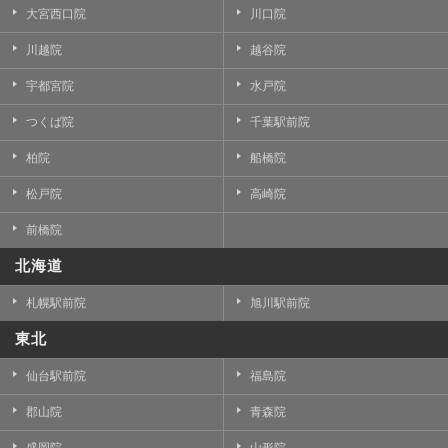
大宮西口院
川口院
川越院
越谷院
宇都宮院
水戸院
つくば院
千葉駅前院
柏院
船橋院
松戸院
高崎院
前橋院
北海道
札幌駅前院
旭川駅前院
東北
仙台駅前院
福島院
郡山院
青森院
盛岡院
山形院