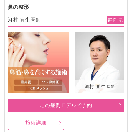
鼻の整形
河村 宜生医師
静岡院
河村 宜生
医師
この症例モデルで予約
施術詳細