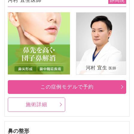
河村 宜生医師
静岡院
河村 宜生
医師
この症例モデルで予約
施術詳細
鼻の整形