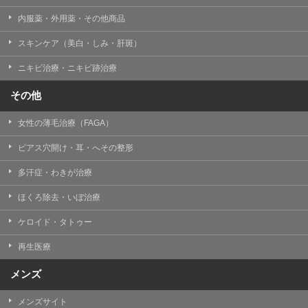
内服薬・外用薬・その他商品
スキンケア（美白・しみ・肝斑）
ニキビ治療・ニキビ跡治療
その他
女性の薄毛治療（FAGA）
ピアス穴開け・耳・へその整形
多汗症・わきが治療
ほくろ除去・いぼ治療
ケロイド・タトゥー
再生医療
メンズ
メンズサイト