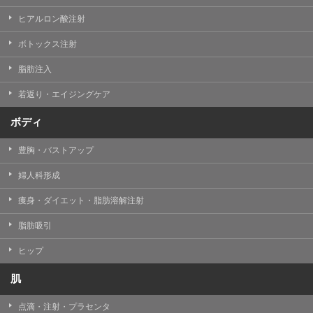
ヒアルロン酸注射
ボトックス注射
脂肪注入
若返り・エイジングケア
ボディ
豊胸・バストアップ
婦人科形成
痩身・ダイエット・脂肪溶解注射
脂肪吸引
ヒップ
肌
点滴・注射・プラセンタ