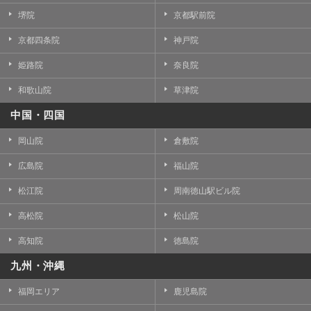
堺院
京都駅前院
京都四条院
神戸院
姫路院
奈良院
和歌山院
草津院
中国・四国
岡山院
倉敷院
広島院
福山院
松江院
周南徳山駅ビル院
高松院
松山院
高知院
徳島院
九州・沖縄
福岡エリア
鹿児島院