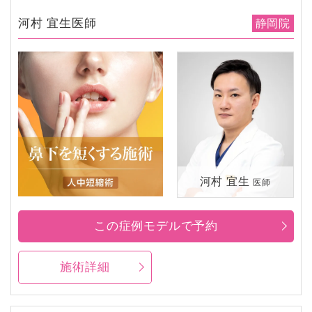
河村 宜生医師
静岡院
河村 宜生
医師
この症例モデルで予約
施術詳細