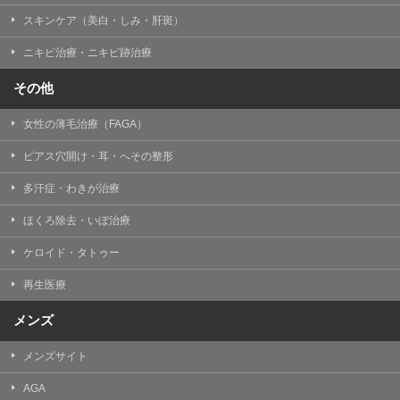
スキンケア（美白・しみ・肝斑）
ニキビ治療・ニキビ跡治療
その他
女性の薄毛治療（FAGA）
ピアス穴開け・耳・へその整形
多汗症・わきが治療
ほくろ除去・いぼ治療
ケロイド・タトゥー
再生医療
メンズ
メンズサイト
AGA