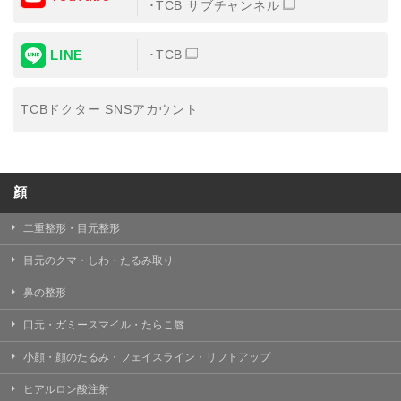
TCB サブチャンネル
LINE
TCB
TCBドクター SNSアカウント
顔
二重整形・目元整形
目元のクマ・しわ・たるみ取り
鼻の整形
口元・ガミースマイル・たらこ唇
小顔・顔のたるみ・フェイスライン・リフトアップ
ヒアルロン酸注射