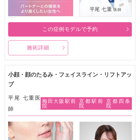
平尾 七重
医師
この症例モデルで予約
施術詳細
小顔・顔のたるみ・フェイスライン・リフトアッ
プ
平尾 七重医
梅田大阪駅前
京都駅前
京都四条
院
院
院
師