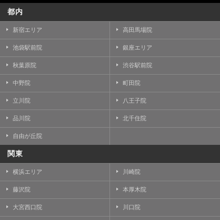
都内
新宿エリア
高田馬場院
池袋駅前院
銀座エリア
秋葉原院
渋谷駅前院
中野院
町田院
立川院
八王子院
品川院
北千住院
自由が丘院
関東
横浜エリア
川崎院
藤沢院
本厚木院
大宮西口院
川口院