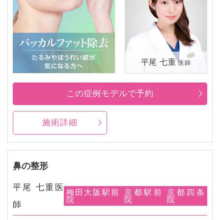
平尾 七重
医師
この症例モデルで予約
施術詳細
鼻の整形
平尾 七重医
梅田大阪駅前
京都駅前
京都四条
院
院
院
師