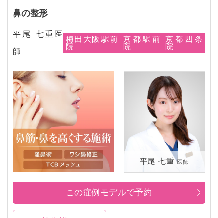
鼻の整形
平尾 七重医
梅田大阪駅前
京都駅前
京都四条
院
院
院
師
平尾 七重
医師
この症例モデルで予約