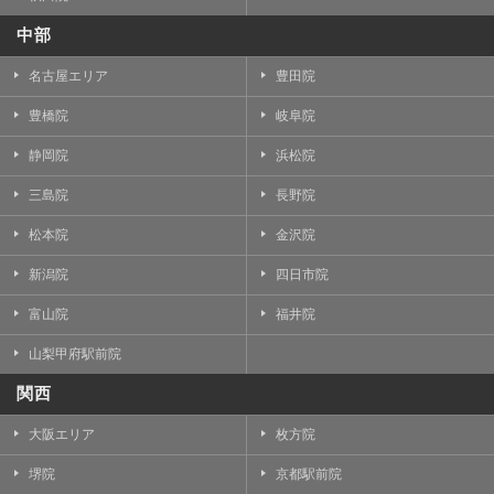
中部
名古屋エリア
豊田院
豊橋院
岐阜院
静岡院
浜松院
三島院
長野院
松本院
金沢院
新潟院
四日市院
富山院
福井院
山梨甲府駅前院
関西
大阪エリア
枚方院
堺院
京都駅前院