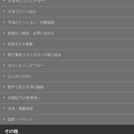
TCB AI シミュレーター
TCBブランド紹介
TCBのミッション・行動規範
術後のご相談・お問い合わせ
症例モデル募集
死亡事故リスクゼロへの取り組み
カウンセリングフロー
はじめての方へ
数字で見るTCBの施術
19歳以下の患者様へ
出演・掲載実績
協賛・イベント
その他