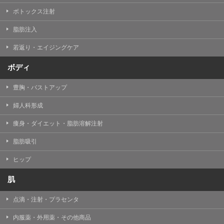
ボトックス注射
脂肪注入
若返り・エイジングケア
ボディ
豊胸・バストアップ
婦人科形成
痩身・ダイエット・脂肪溶解注射
脂肪吸引
ヒップ
肌
点滴・注射・プラセンタ
内服薬・外用薬・その他商品