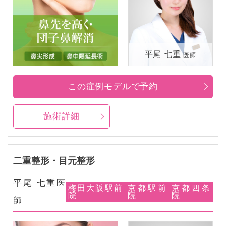
平尾 七重
医師
この症例モデルで予約
施術詳細
二重整形・目元整形
平尾 七重医
梅田大阪駅前
京都駅前
京都四条
院
院
院
師