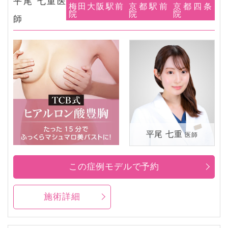
平尾 七重医
梅田大阪駅前
京都駅前
京都四条
院
院
院
師
平尾 七重
医師
この症例モデルで予約
施術詳細