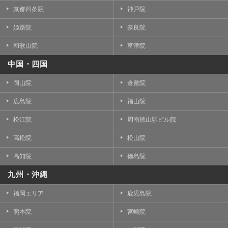
京都四条院
神戸院
姫路院
奈良院
和歌山院
草津院
中国・四国
岡山院
倉敷院
広島院
福山院
松江院
周南徳山駅ビル院
高松院
松山院
高知院
徳島院
九州・沖縄
福岡エリア
鹿児島院
熊本院
宮崎院