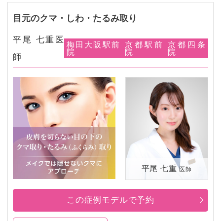
目元のクマ・しわ・たるみ取り
平尾 七重医
梅田大阪駅前
京都駅前
京都四条
院
院
院
師
平尾 七重
医師
この症例モデルで予約