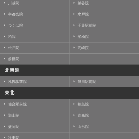
川越院
越谷院
宇都宮院
水戸院
つくば院
千葉駅前院
柏院
船橋院
松戸院
高崎院
前橋院
北海道
札幌駅前院
旭川駅前院
東北
仙台駅前院
福島院
郡山院
青森院
盛岡院
山形院
秋田院