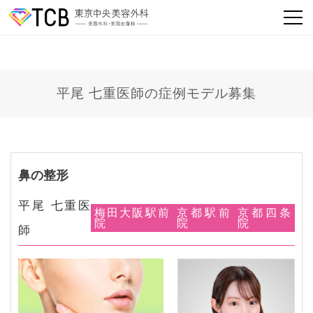
平尾 七重医師の症例モデル募集
鼻の整形
平尾 七重医
梅田大阪駅前
京都駅前
京都四条
院
院
院
師