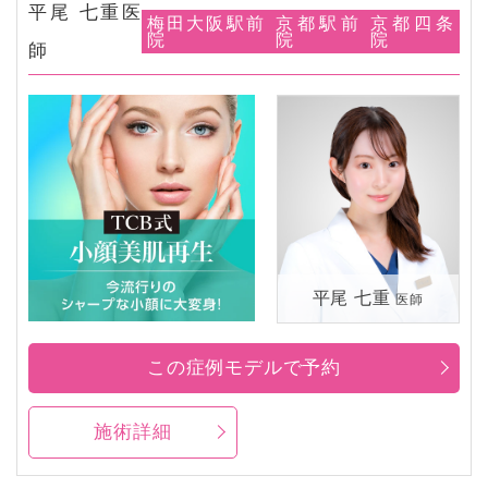
平尾 七重医
梅田大阪駅前
京都駅前
京都四条
院
院
院
師
平尾 七重
医師
この症例モデルで予約
施術詳細