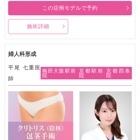
この症例モデルで予約
施術詳細
婦人科形成
平尾 七重医
梅田大阪駅前
京都駅前
京都四条
院
院
院
師