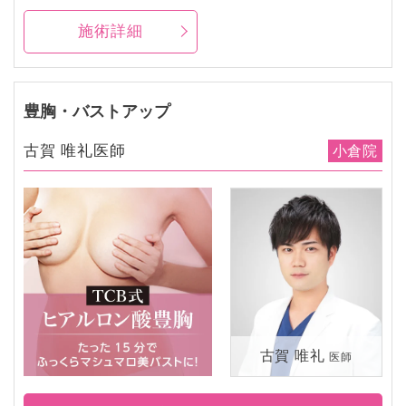
施術詳細
豊胸・バストアップ
古賀 唯礼医師
小倉院
古賀 唯礼
医師