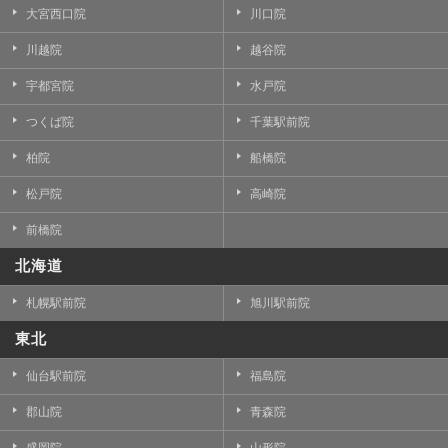
大宮西口院
川口院
川越院
越谷院
宇都宮院
水戸院
つくば院
千葉駅前院
柏院
船橋院
松戸院
高崎院
前橋院
北海道
札幌駅前院
旭川駅前院
東北
仙台駅前院
福島院
郡山院
青森院
盛岡院
山形院