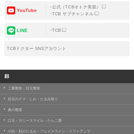
公式（TCBオトナ美肌）
YouTube
TCB サブチャンネル
LINE
TCB
TCBドクター SNSアカウント
顔
二重整形・目元整形
目元のクマ・しわ・たるみ取り
鼻の整形
口元・ガミースマイル・たらこ唇
小顔・顔のたるみ・フェイスライン・リフトアップ