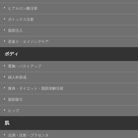
ヒアルロン酸注射
ボトックス注射
脂肪注入
若返り・エイジングケア
ボディ
豊胸・バストアップ
婦人科形成
痩身・ダイエット・脂肪溶解注射
脂肪吸引
ヒップ
肌
点滴・注射・プラセンタ