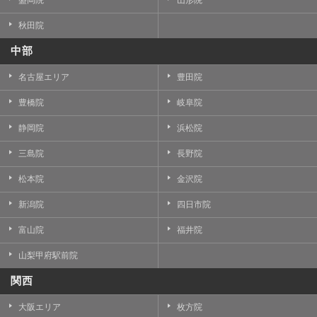
秋田院
中部
名古屋エリア
豊田院
豊橋院
岐阜院
静岡院
浜松院
三島院
長野院
松本院
金沢院
新潟院
四日市院
富山院
福井院
山梨甲府駅前院
関西
大阪エリア
枚方院