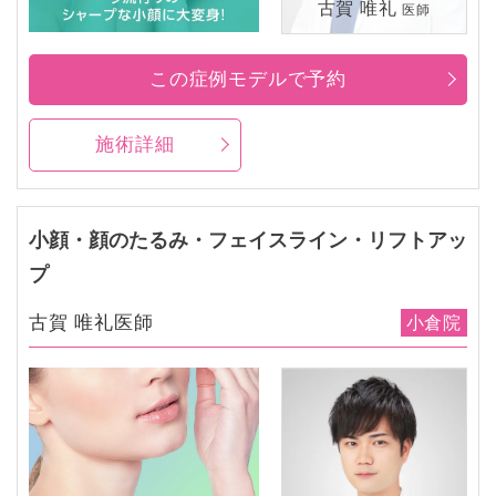
古賀 唯礼
医師
この症例モデルで予約
施術詳細
小顔・顔のたるみ・フェイスライン・リフトアッ
プ
古賀 唯礼医師
小倉院