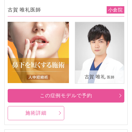
古賀 唯礼医師
小倉院
古賀 唯礼
医師
この症例モデルで予約
施術詳細