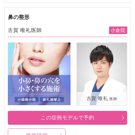
鼻の整形
古賀 唯礼医師
小倉院
古賀 唯礼
医師
この症例モデルで予約