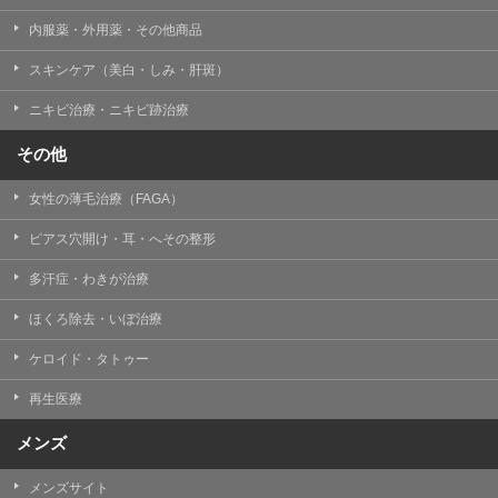
内服薬・外用薬・その他商品
スキンケア（美白・しみ・肝斑）
ニキビ治療・ニキビ跡治療
その他
女性の薄毛治療（FAGA）
ピアス穴開け・耳・へその整形
多汗症・わきが治療
ほくろ除去・いぼ治療
ケロイド・タトゥー
再生医療
メンズ
メンズサイト