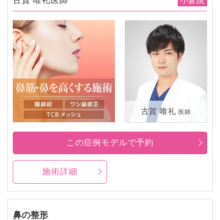
古賀 唯礼医師
小倉院
古賀 唯礼
医師
この症例モデルで予約
施術詳細
鼻の整形