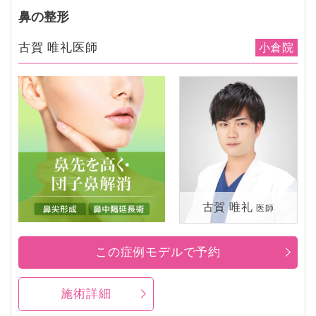
鼻の整形
古賀 唯礼医師
小倉院
古賀 唯礼
医師
この症例モデルで予約
施術詳細