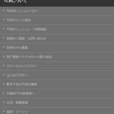
TCBについて
TCB AI シミュレーター
TCBブランド紹介
TCBのミッション・行動規範
術後のご相談・お問い合わせ
症例モデル募集
死亡事故リスクゼロへの取り組み
カウンセリングフロー
はじめての方へ
数字で見るTCBの施術
19歳以下の患者様へ
出演・掲載実績
協賛・イベント