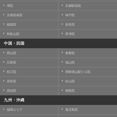
堺院
京都駅前院
京都四条院
神戸院
姫路院
奈良院
和歌山院
草津院
中国・四国
岡山院
倉敷院
広島院
福山院
松江院
周南徳山駅ビル院
高松院
松山院
高知院
徳島院
九州・沖縄
福岡エリア
鹿児島院