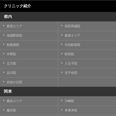
クリニック紹介
都内
新宿エリア
高田馬場院
池袋駅前院
銀座エリア
秋葉原院
渋谷駅前院
中野院
町田院
立川院
八王子院
品川院
北千住院
自由が丘院
関東
横浜エリア
川崎院
藤沢院
本厚木院