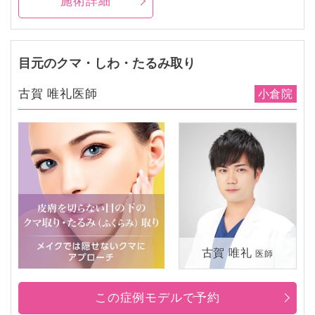
施術詳細
目元のクマ・しわ・たるみ取り
古賀 唯礼医師
小倉院
古賀 唯礼
医師
この症例モデルで予約