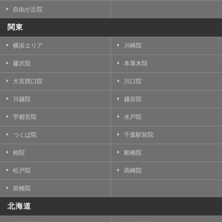
自由が丘院
関東
横浜エリア
川崎院
藤沢院
本厚木院
大宮西口院
川口院
川越院
越谷院
宇都宮院
水戸院
つくば院
千葉駅前院
柏院
船橋院
松戸院
高崎院
前橋院
北海道