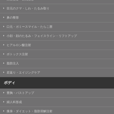
目元のクマ・しわ・たるみ取り
鼻の整形
口元・ガミースマイル・たらこ唇
小顔・顔のたるみ・フェイスライン・リフトアップ
ヒアルロン酸注射
ボトックス注射
脂肪注入
若返り・エイジングケア
ボディ
豊胸・バストアップ
婦人科形成
痩身・ダイエット・脂肪溶解注射