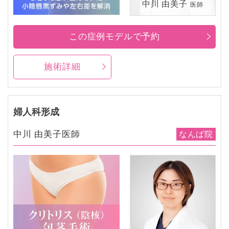
中川 由美子
医師
この症例モデルで予約
施術詳細
婦人科形成
中川 由美子医師
なんば院