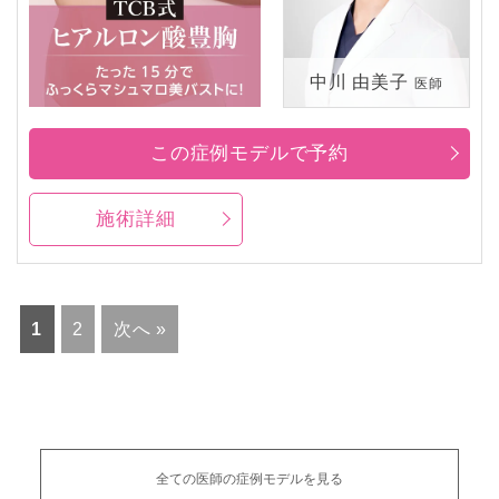
中川 由美子
医師
この症例モデルで予約
施術詳細
1
2
次へ »
全ての医師の症例モデルを見る