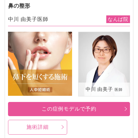
鼻の整形
中川 由美子医師
なんば院
中川 由美子
医師
この症例モデルで予約
施術詳細