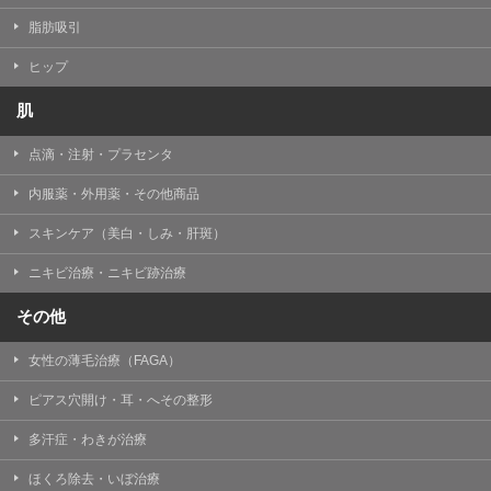
脂肪吸引
ヒップ
肌
点滴・注射・プラセンタ
内服薬・外用薬・その他商品
スキンケア（美白・しみ・肝斑）
ニキビ治療・ニキビ跡治療
その他
女性の薄毛治療（FAGA）
ピアス穴開け・耳・へその整形
多汗症・わきが治療
ほくろ除去・いぼ治療