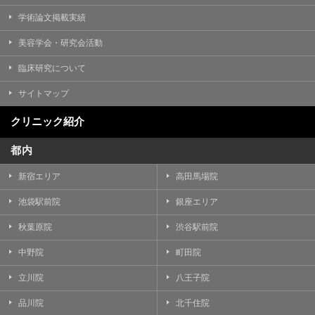
学術論文掲載実績
美容学会・研究会活動
臨床研究について
サイトマップ
クリニック紹介
都内
新宿エリア
高田馬場院
池袋駅前院
銀座エリア
秋葉原院
渋谷駅前院
中野院
町田院
立川院
八王子院
品川院
北千住院