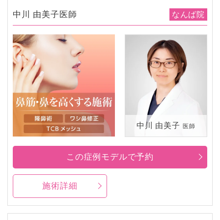
中川 由美子医師
なんば院
中川 由美子
医師
この症例モデルで予約
施術詳細