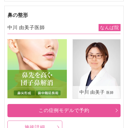
鼻の整形
中川 由美子医師
なんば院
中川 由美子
医師
この症例モデルで予約
施術詳細