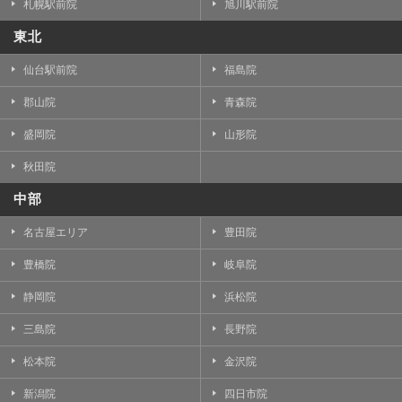
札幌駅前院
旭川駅前院
東北
仙台駅前院
福島院
郡山院
青森院
盛岡院
山形院
秋田院
中部
名古屋エリア
豊田院
豊橋院
岐阜院
静岡院
浜松院
三島院
長野院
松本院
金沢院
新潟院
四日市院