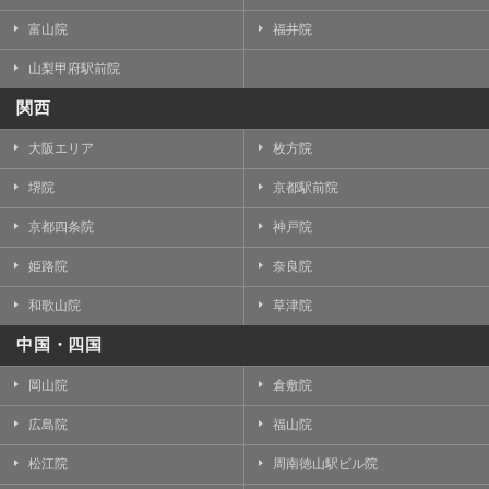
富山院
福井院
山梨甲府駅前院
関西
大阪エリア
枚方院
堺院
京都駅前院
京都四条院
神戸院
姫路院
奈良院
和歌山院
草津院
中国・四国
岡山院
倉敷院
広島院
福山院
松江院
周南徳山駅ビル院