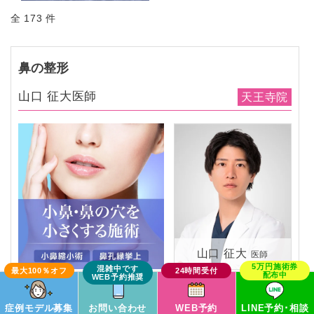
全 173 件
鼻の整形
山口 征大医師
天王寺院
山口 征大
医師
この症例モデルで予約
症例モデル募集
お問い合わせ
WEB予約
LINE予約･相談