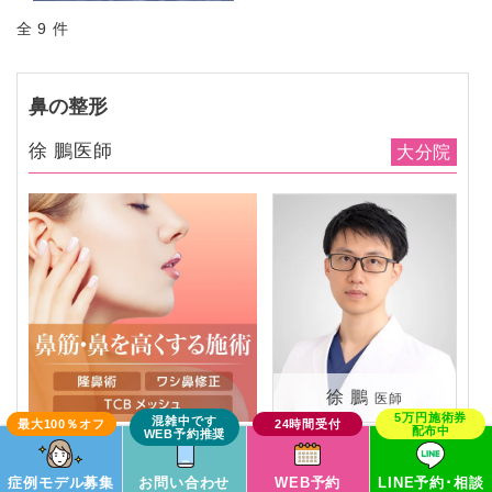
全 9 件
鼻の整形
徐 鵬医師
大分院
徐 鵬
医師
この症例モデルで予約
症例モデル募集
お問い合わせ
WEB予約
LINE予約･相談