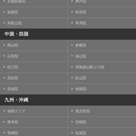
京都四条院
神戸院
姫路院
奈良院
和歌山院
草津院
中国・四国
岡山院
倉敷院
広島院
福山院
松江院
周南徳山駅ビル院
高松院
松山院
高知院
徳島院
九州・沖縄
福岡エリア
鹿児島院
熊本院
宮崎院
長崎院
佐賀院