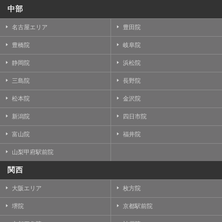
中部
名古屋エリア
豊田院
豊橋院
岐阜院
静岡院
浜松院
三島院
長野院
松本院
金沢院
新潟院
四日市院
富山院
福井院
山梨甲府駅前院
関西
大阪エリア
枚方院
堺院
京都駅前院