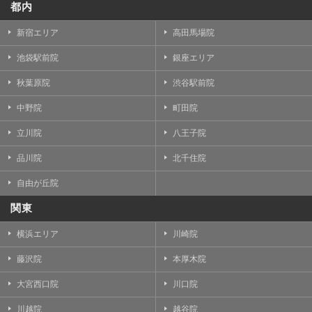
都内
新宿エリア
高田馬場院
池袋駅前院
銀座エリア
秋葉原院
渋谷駅前院
中野院
町田院
立川院
八王子院
品川院
北千住院
自由が丘院
関東
横浜エリア
川崎院
藤沢院
本厚木院
大宮西口院
川口院
川越院
越谷院