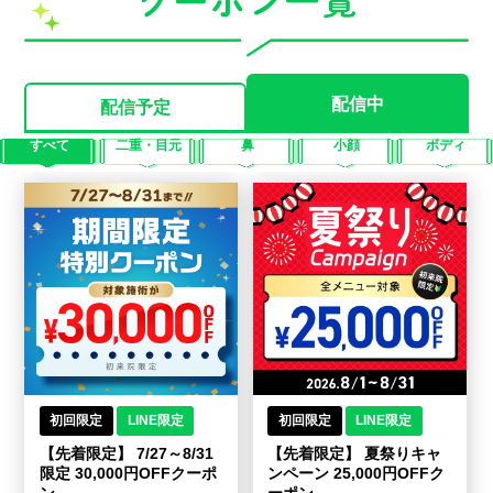
配信中
配信予定
すべて
二重・目元
鼻
小顔
ボディ
初回限定
LINE限定
初回限定
LINE限定
【先着限定】 7/27～8/31
【先着限定】 夏祭りキャ
限定 30,000円OFFクーポ
ンペーン 25,000円OFFク
ン
ーポン