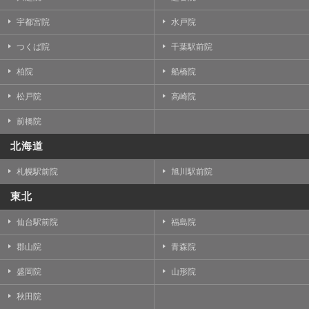
宇都宮院
水戸院
つくば院
千葉駅前院
柏院
船橋院
松戸院
高崎院
前橋院
北海道
札幌駅前院
旭川駅前院
東北
仙台駅前院
福島院
郡山院
青森院
盛岡院
山形院
秋田院