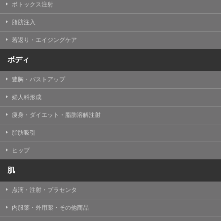
ボトックス注射
脂肪注入
若返り・エイジングケア
ボディ
豊胸・バストアップ
婦人科形成
痩身・ダイエット・脂肪溶解注射
脂肪吸引
ヒップ
肌
点滴・注射・プラセンタ
内服薬・外用薬・その他商品