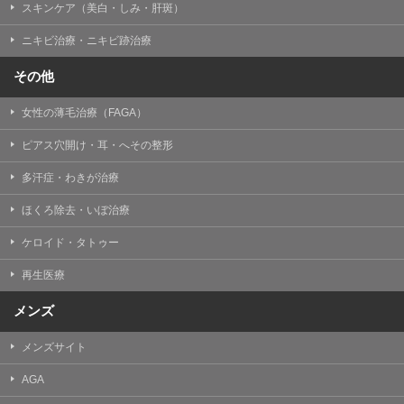
スキンケア（美白・しみ・肝斑）
ニキビ治療・ニキビ跡治療
その他
女性の薄毛治療（FAGA）
ピアス穴開け・耳・へその整形
多汗症・わきが治療
ほくろ除去・いぼ治療
ケロイド・タトゥー
再生医療
メンズ
メンズサイト
AGA