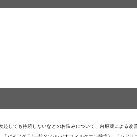
、勃起しても持続しないなどのお悩みについて、内服薬による改
「バイアグラ(一般名:シルデナフィルクエン酸塩)」「シアリス