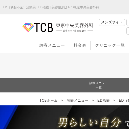
ED（勃起不全）治療薬 | ED治療 | 美容整形はTCB東京中央美容外科
メンズサイト
診療メニュー
料金表
クリニック一覧
診療メニュー
一覧
TCBホーム
診療メニュー
ED治療
ED