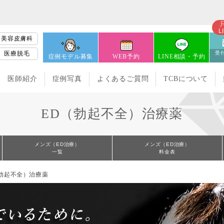
L
美容皮膚科
医療脱毛
受付
症例モデル募集
WEB予約
LINE相談・予約
医師紹介
症例写真
よくあるご質問
TCBについて
ED（勃起不全）治療薬
メンズ（ED治療）
メンズ（ED治療）
一覧
料金表
（勃起不全）治療薬