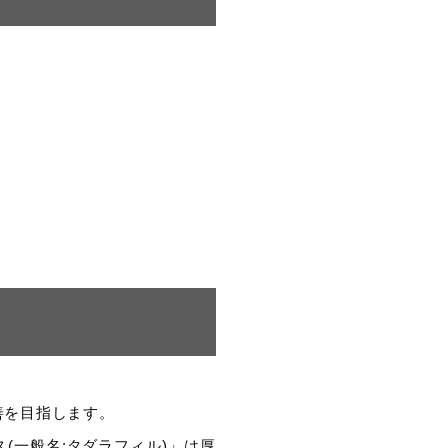
善を目指します。
(一般名:タダラフィル)」は厚