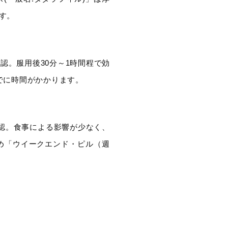
す。
認。服用後30分～1時間程で効
でに時間がかかります。
承認。食事による影響が少なく、
め「ウイークエンド・ピル（週