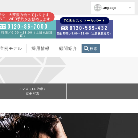
Language
只今、大変混み合っております
INE・WEB予約をお勧めします
初診・再診の方のお電話
TCBカスタマーサポート
0120-86-7000
0120-569-432
時間／9:00～23:00（土日祝日対
受付時間／9:00～23:00（土日祝日対応）
応）
症例モデル
採用情報
顧問紹介
検索
メンズ（ED治療）
症例写真