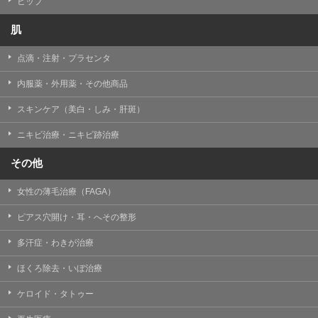
ヒップ
肌
点滴・注射・プラセンタ
内服薬・外用薬・その他商品
スキンケア（美白・しみ・肝斑）
ニキビ治療・ニキビ跡治療
その他
女性の薄毛治療（FAGA）
ピアス穴開け・耳・へその整形
多汗症・わきが治療
ほくろ除去・いぼ治療
ケロイド・タトゥー