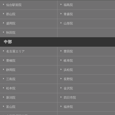
仙台駅前院
福島院
郡山院
青森院
盛岡院
山形院
秋田院
中部
名古屋エリア
豊田院
豊橋院
岐阜院
静岡院
浜松院
三島院
長野院
松本院
金沢院
新潟院
四日市院
富山院
福井院