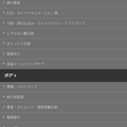
鼻の整形
口元・ガミースマイル・たらこ唇
小顔・顔のたるみ・フェイスライン・リフトアップ
ヒアルロン酸注射
ボトックス注射
脂肪注入
若返り・エイジングケア
ボディ
豊胸・バストアップ
婦人科形成
痩身・ダイエット・脂肪溶解注射
脂肪吸引