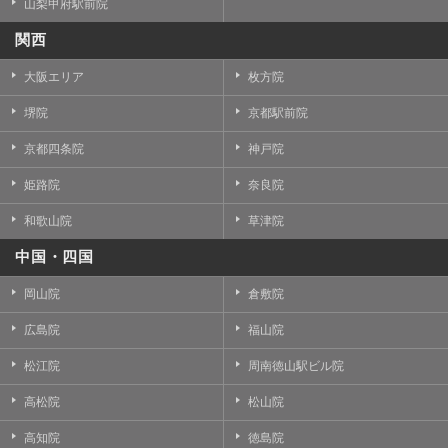
山梨甲府駅前院
関西
大阪エリア
枚方院
堺院
京都駅前院
京都四条院
神戸院
姫路院
奈良院
和歌山院
草津院
中国・四国
岡山院
倉敷院
広島院
福山院
松江院
周南徳山駅ビル院
高松院
松山院
高知院
徳島院