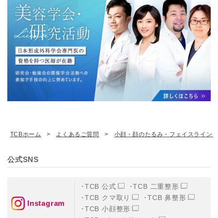
TCBホーム
よくあるご質問
小顔・顔のたるみ・フェイスライン
公式SNS
TCB 公式
TCB 二重整形
TCB クマ取り
TCB 鼻整形
Instagram
TCB 小顔整形