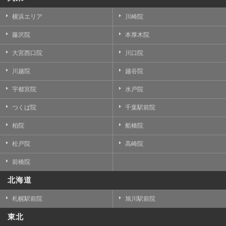
横浜エリア
川崎院
藤沢院
本厚木院
大宮西口院
川口院
川越院
越谷院
宇都宮院
水戸院
つくば院
千葉駅前院
柏院
船橋院
松戸院
高崎院
前橋院
北海道
札幌駅前院
旭川駅前院
東北