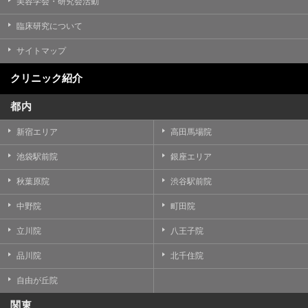
美容学会・研究会活動
臨床研究について
サイトマップ
クリニック紹介
都内
新宿エリア
高田馬場院
池袋駅前院
銀座エリア
秋葉原院
渋谷駅前院
中野院
町田院
立川院
八王子院
品川院
北千住院
自由が丘院
関東