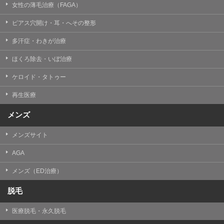
女性の薄毛治療（FAGA）
ピアス穴開け・耳・へその整形
多汗症・わきが治療
ほくろ除去・いぼ治療
ケロイド・タトゥー
再生医療
メンズ
メンズサイト
AGA
メンズ（ED治療）
脱毛
医療脱毛・永久脱毛