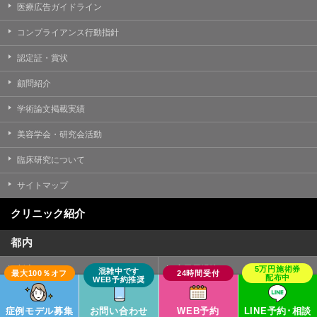
医療広告ガイドライン
コンプライアンス行動指針
認定証・賞状
顧問紹介
学術論文掲載実績
美容学会・研究会活動
臨床研究について
サイトマップ
クリニック紹介
都内
新宿エリア
高田馬場院
池袋駅前院
銀座エリア
症例モデル募集
お問い合わせ
WEB予約
LINE予約･相談