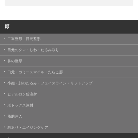
顔
二重整形・目元整形
目元のクマ・しわ・たるみ取り
鼻の整形
口元・ガミースマイル・たらこ唇
小顔・顔のたるみ・フェイスライン・リフトアップ
ヒアルロン酸注射
ボトックス注射
脂肪注入
若返り・エイジングケア