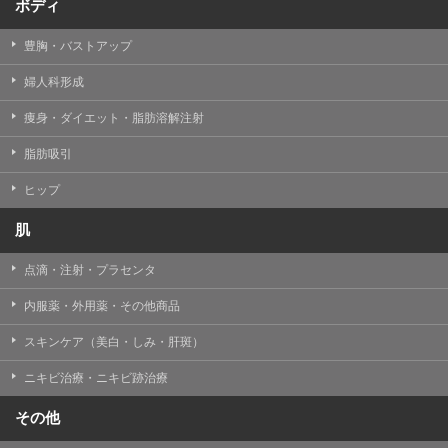
ボディ
豊胸・バストアップ
婦人科形成
痩身・ダイエット・脂肪溶解注射
脂肪吸引
ヒップ
肌
点滴・注射・プラセンタ
内服薬・外用薬・その他商品
スキンケア（美白・しみ・肝斑）
ニキビ治療・ニキビ跡治療
その他