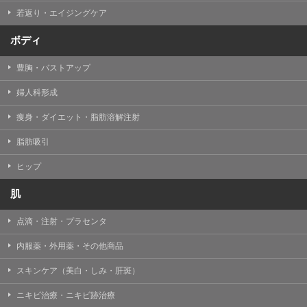
若返り・エイジングケア
ボディ
豊胸・バストアップ
婦人科形成
痩身・ダイエット・脂肪溶解注射
脂肪吸引
ヒップ
肌
点滴・注射・プラセンタ
内服薬・外用薬・その他商品
スキンケア（美白・しみ・肝斑）
ニキビ治療・ニキビ跡治療