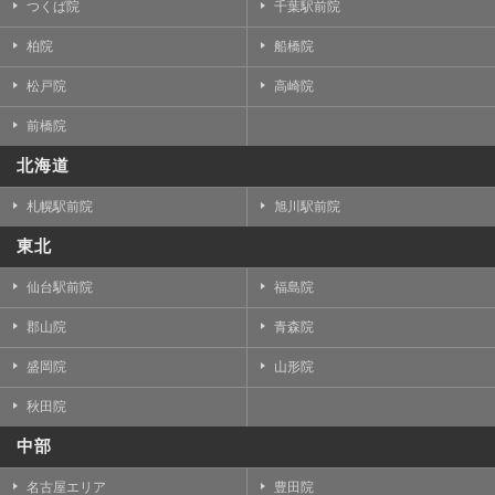
つくば院
千葉駅前院
柏院
船橋院
松戸院
高崎院
前橋院
北海道
札幌駅前院
旭川駅前院
東北
仙台駅前院
福島院
郡山院
青森院
盛岡院
山形院
秋田院
中部
名古屋エリア
豊田院