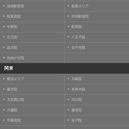
池袋駅前院
銀座エリア
秋葉原院
渋谷駅前院
中野院
町田院
立川院
八王子院
品川院
北千住院
自由が丘院
関東
横浜エリア
川崎院
藤沢院
本厚木院
大宮西口院
川口院
川越院
越谷院
宇都宮院
水戸院