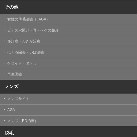
その他
女性の薄毛治療（FAGA）
ピアス穴開け・耳・へその整形
多汗症・わきが治療
ほくろ除去・いぼ治療
ケロイド・タトゥー
再生医療
メンズ
メンズサイト
AGA
メンズ（ED治療）
脱毛