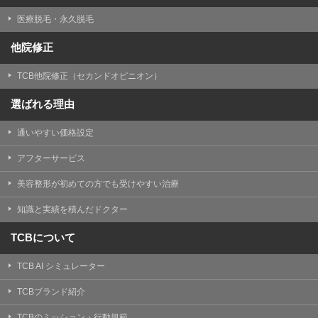
医療脱毛・永久脱毛
他院修正
TCB他院修正（セカンドオピニオン）
選ばれる理由
通いやすい価格設定
アフターサービス
美容整形が初めての方でも受けやすい治療
知識と実績を積んだドクター
TCBについて
TCB AI シミュレーター
TCBブランド紹介
TCBのミッション・行動規範