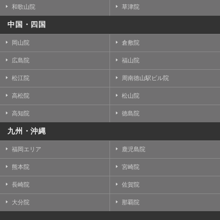
和歌山院
草津院
中国・四国
岡山院
倉敷院
広島院
福山院
松江院
周南徳山駅ビル院
高松院
松山院
高知院
徳島院
九州・沖縄
福岡エリア
鹿児島院
熊本院
宮崎院
長崎院
佐賀院
大分院
那覇院