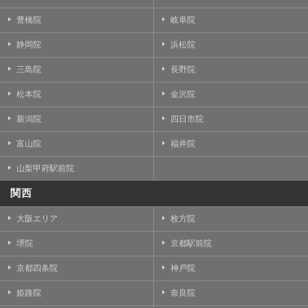
豊橋院
岐阜院
静岡院
浜松院
三島院
長野院
松本院
金沢院
新潟院
四日市院
富山院
福井院
山梨甲府駅前院
関西
大阪エリア
枚方院
堺院
京都駅前院
京都四条院
神戸院
姫路院
奈良院