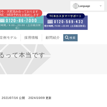
Language
只今、大変混み合っております
INE・WEB予約をお勧めします
初診・再診の方のお電話
TCBカスタマーサポート
0120-86-7000
0120-569-432
時間／9:00～23:00（土日祝日対
受付時間／9:00～23:00（土日祝日対応）
応）
症例モデル
採用情報
顧問紹介
検索
るって本当です
2021/07/16 公開
2024/10/09 更新