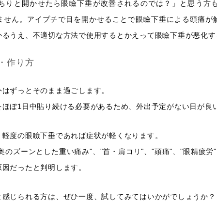
ちりと開かせたら眼瞼下垂が改善されるのでは？」と思う方
ません。アイプチで目を開かせることで眼瞼下垂による頭痛が
かるうえ、不適切な方法で使用するとかえって眼瞼下垂が悪化す
・作り方
外はずっとそのまま過ごします。
をほぼ1日中貼り続ける必要があるため、外出予定がない日が良
、軽度の眼瞼下垂であれば症状が軽くなります。
のズーンとした重い痛み"、"首・肩コリ"、"頭痛"、"眼精疲労
原因だったと判明します。
と感じられる方は、ぜひ一度、試してみてはいかがでしょうか？