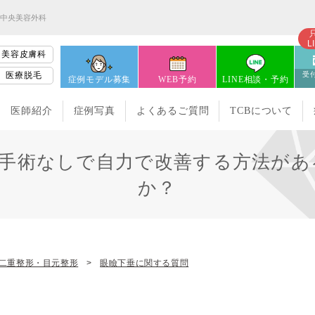
京中央美容外科
L
美容皮膚科
医療脱毛
受付
症例モデル募集
WEB予約
LINE相談・予約
医師紹介
症例写真
よくあるご質問
TCBについて
手術なしで自力で改善する方法があ
か？
二重整形・目元整形
眼瞼下垂に関する質問