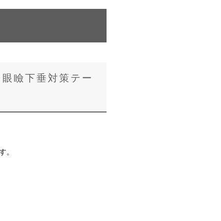
る眼瞼下垂対策テー
す。