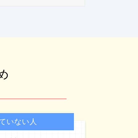
め
ていない人