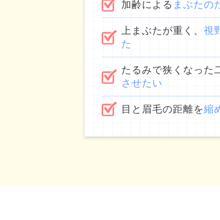
加齢による
まぶたの
上まぶたが重く、
視
た
たるみで狭くなった
させたい
目と眉毛の距離を
縮