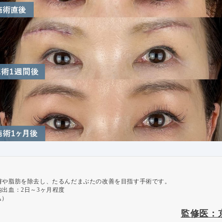
膚や脂肪を除去し、たるんだまぶたの改善を目指す手術です。
出血：2日～3ヶ月程度
込）
監修医：