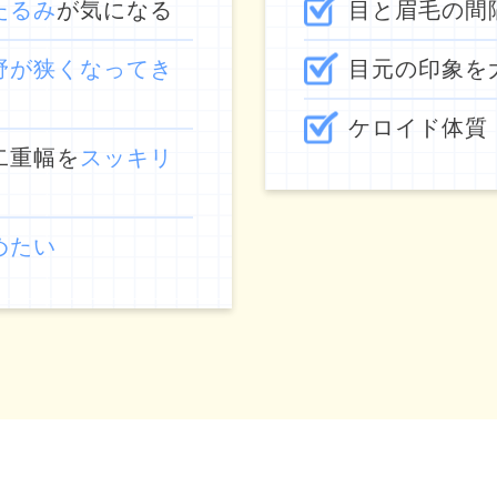
たるみ
が気になる
目と眉毛の間
野が狭くなってき
目元の印象を
ケロイド体質
二重幅を
スッキリ
めたい