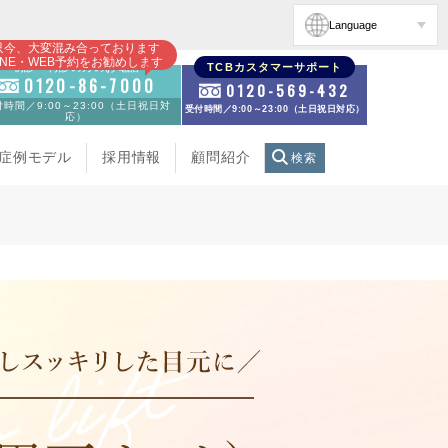
Language
只今、大変混み合っております
INE・WEB予約をお勧めします
初診・再診の方のお電話
TCBカスタマーサポート
0120-86-7000
0120-569-432
時間／9:00～23:00（土日祝日対
受付時間／9:00～23:00（土日祝日対応）
応）
症例モデル
採用情報
顧問紹介
検索