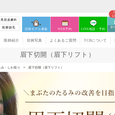
L
美容皮膚科
医療脱毛
受付
症例モデル募集
WEB予約
LINE相談・予約
医師紹介
症例写真
よくあるご質問
TCBについて
眉下切開（眉下リフト）
るみ・しわ取り
眉下切開（眉下リフト）