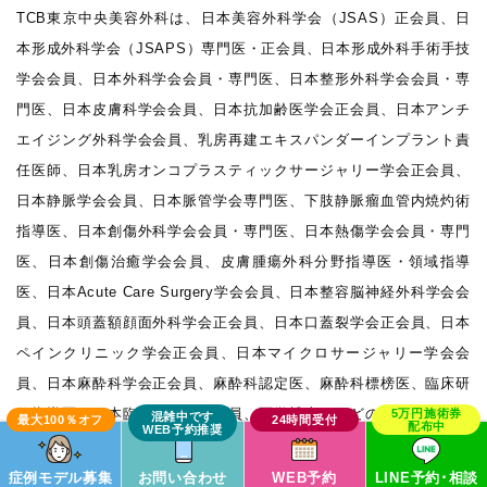
TCB東京中央美容外科は、日本美容外科学会（JSAS）正会員、日
本形成外科学会（JSAPS）専門医・正会員、日本形成外科手術手技
学会会員、日本外科学会会員・専門医、日本整形外科学会会員・専
門医、日本皮膚科学会会員、日本抗加齢医学会正会員、日本アンチ
エイジング外科学会会員、乳房再建エキスパンダーインプラント責
任医師、日本乳房オンコプラスティックサージャリー学会正会員、
日本静脈学会会員、日本脈管学会専門医、下肢静脈瘤血管内焼灼術
指導医、日本創傷外科学会会員・専門医、日本熱傷学会会員・専門
医、日本創傷治癒学会会員、皮膚腫瘍外科分野指導医・領域指導
医、日本Acute Care Surgery学会会員、日本整容脳神経外科学会会
員、日本頭蓋額顔面外科学会正会員、日本口蓋裂学会正会員、日本
ペインクリニック学会正会員、日本マイクロサージャリー学会会
員、日本麻酔科学会正会員、麻酔科認定医、麻酔科標榜医、臨床研
修指導医、日本臨床外科学会会員、医学博士、などの資格を持つ医
師が在籍しています。
症例モデル募集
お問い合わせ
WEB予約
LINE予約･相談